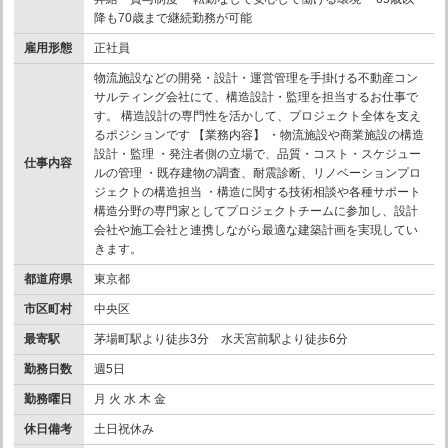
降も70歳まで継続勤務が可能
雇用形態
正社員
物流施設などの開発・設計・運営管理を手掛ける不動産コン
サルティング会社にて、構造設計・監理を担当するお仕事で
す。 構造設計の専門性を活かして、プロジェクト全体を支え
るポジションです 【業務内容】 ・物流施設や商業施設の構造
設計・監理 ・発注者側の立場で、品質・コスト・スケジュー
仕事内容
ルの管理 ・既存建物の調査、耐震診断、リノベーションプロ
ジェクトの構造担当 ・構造に関する技術相談や各種サポート
構造分野の専門家としてプロジェクトチームに参加し、設計
会社や施工会社と連携しながら最適な建築計画を実現してい
きます。
都道府県
東京都
市区町村
中央区
最寄駅
茅場町駅より徒歩3分 水天宮前駅より徒歩6分
勤務日数
週5日
勤務曜日
月 火 水 木 金
休日備考
土日祝休み