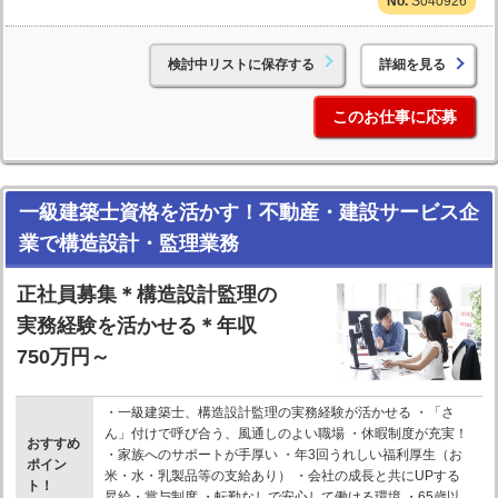
S040926
検討中リストに保存する
詳細を見る
このお仕事に応募
一級建築士資格を活かす！不動産・建設サービス企
業で構造設計・監理業務
正社員募集＊構造設計監理の
実務経験を活かせる＊年収
750万円～
・一級建築士、構造設計監理の実務経験が活かせる ・「さ
ん」付けで呼び合う、風通しのよい職場 ・休暇制度が充実！
おすすめ
・家族へのサポートが手厚い ・年3回うれしい福利厚生（お
ポイン
米・水・乳製品等の支給あり） ・会社の成長と共にUPする
ト！
昇給・賞与制度 ・転勤なしで安心して働ける環境 ・65歳以