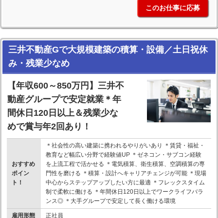
このお仕事に応募
三井不動産Gで大規模建築の積算・設備／土日祝休
み・残業少なめ
【年収600～850万円】三井不
動産グループで安定就業＊年
間休日120日以上＆残業少な
めで賞与年2回あり！
＊社会性の高い建築に携われるやりがいあり ＊賃貸・福祉・
教育など幅広い分野で経験値UP ＊ゼネコン・サブコン経験
おすすめ
を上流工程で活かせる ＊電気積算、衛生積算、空調積算の専
ポイン
門性を磨ける ＊積算・設計へキャリアチェンジが可能 ＊現場
ト！
中心からステップアップしたい方に最適 ＊フレックスタイム
制で柔軟に働ける ＊年間休日120日以上でワークライフバラ
ンス◎ ＊大手グループで安定して長く働ける環境
雇用形態
正社員