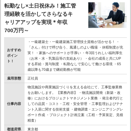
転勤なし×土日祝休み！施工管
理経験を活かしてさらなるキ
ャリアアップを実現＊年収
700万円～
・一級建築士・一級建築施工管理技士資格が活かせる！ ・
「さん」付けで呼び合う、風通しのよい職場 ・休暇制度が充
おすすめ
実！ ・家族へのサポートが手厚い ・年3回うれしい福利厚生
ポイン
（お米・水・乳製品等の支給あり） ・会社の成長と共にUP
ト！
する昇給・賞与制度 ・転勤なしで安心して働ける環境 ・65
歳以降も70歳まで継続勤務が可能
雇用形態
正社員
物流施設や商業施設づくりを支える会社にて、工事監修業務
をお願いします。 【業務内容】 ・物流施設開発（新築・改
修）におけるプロジェクトマネジメント業務 ・発注者代行と
仕事内容
しての品質・コスト・工程・安全管理 ・工事監理およびテナ
ント入居に関する技術支援 ・建物調査・エンジニアリングレ
ポート作成 ・プロジェクト計画立案（工程・予算策定、見積
精査）
都道府県
東京都