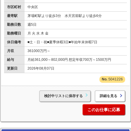
市区町村
中央区
最寄駅
茅場町駅より徒歩3分 水天宮前駅より徒歩6分
勤務日数
週5日
勤務曜日
月 火 水 木 金
休日備考
■土・日・祝■夏季休暇3日■年始年末休暇7日
月収
361000万円～
給与
月給361,000～802,000円 想定年収700万～1500万円
更新日
2026年08月07日
S041226
検討中リストに保存する
詳細を見る
このお仕事に応募