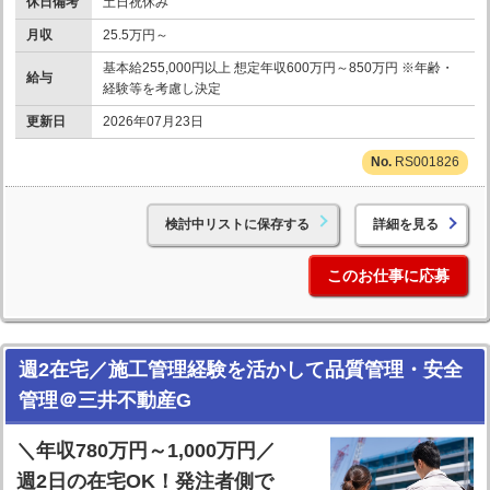
休日備考
土日祝休み
月収
25.5万円～
基本給255,000円以上 想定年収600万円～850万円 ※年齢・
給与
経験等を考慮し決定
更新日
2026年07月23日
RS001826
検討中リストに保存する
詳細を見る
このお仕事に応募
週2在宅／施工管理経験を活かして品質管理・安全
管理＠三井不動産G
＼年収780万円～1,000万円／
週2日の在宅OK！発注者側で