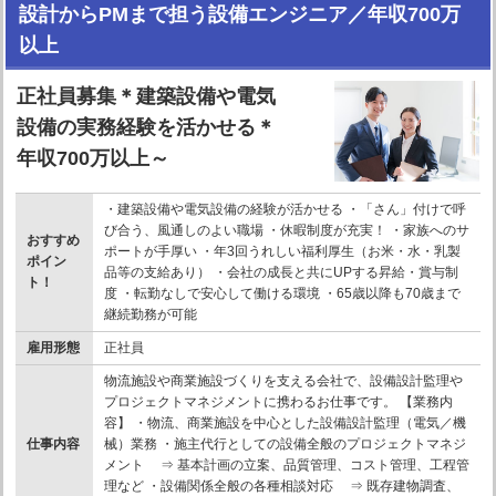
設計からPMまで担う設備エンジニア／年収700万
以上
正社員募集＊建築設備や電気
設備の実務経験を活かせる＊
年収700万以上～
・建築設備や電気設備の経験が活かせる ・「さん」付けで呼
び合う、風通しのよい職場 ・休暇制度が充実！ ・家族へのサ
おすすめ
ポートが手厚い ・年3回うれしい福利厚生（お米・水・乳製
ポイン
品等の支給あり） ・会社の成長と共にUPする昇給・賞与制
ト！
度 ・転勤なしで安心して働ける環境 ・65歳以降も70歳まで
継続勤務が可能
雇用形態
正社員
物流施設や商業施設づくりを支える会社で、設備設計監理や
プロジェクトマネジメントに携わるお仕事です。 【業務内
容】 ・物流、商業施設を中心とした設備設計監理（電気／機
仕事内容
械）業務 ・施主代行としての設備全般のプロジェクトマネジ
メント ⇒ 基本計画の立案、品質管理、コスト管理、工程管
理など ・設備関係全般の各種相談対応 ⇒ 既存建物調査、