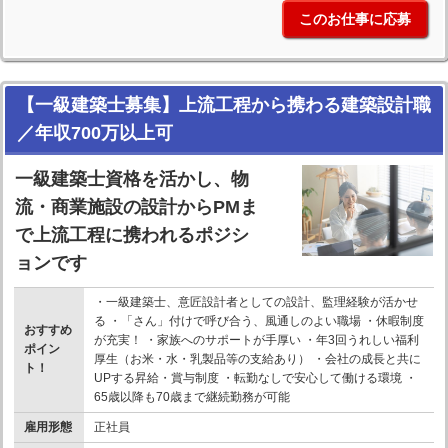
このお仕事に応募
【一級建築士募集】上流工程から携わる建築設計職
／年収700万以上可
一級建築士資格を活かし、物
流・商業施設の設計からPMま
で上流工程に携われるポジシ
ョンです
・一級建築士、意匠設計者としての設計、監理経験が活かせ
る ・「さん」付けで呼び合う、風通しのよい職場 ・休暇制度
おすすめ
が充実！ ・家族へのサポートが手厚い ・年3回うれしい福利
ポイン
厚生（お米・水・乳製品等の支給あり） ・会社の成長と共に
ト！
UPする昇給・賞与制度 ・転勤なしで安心して働ける環境 ・
65歳以降も70歳まで継続勤務が可能
雇用形態
正社員