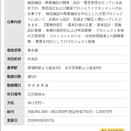
物流施設・商業施設の開発・設計・運営管理を行っている会
社での、意匠設計および建築プロジェクトマネジメントのお
仕事です。 物流施設や商業施設を中心とした大型プロジェク
トにおいて、企画から設計、完成まで幅広く携わっていただ
仕事内容
きます。 【業務内容】 ・基本計画の立案 ・基本設計・実施
設計業務 ・各種行政対応および申請業務 ・プロジェクト全体
の工程管理 ・コストコントロール ・社内外関係者との調整業
務 ・事業主代行としてのプロジェクト推進
都道府県
東京都
市区町村
中央区
最寄駅
茅場町駅より徒歩3分 水天宮前駅より徒歩6分
勤務日数
週5日
勤務曜日
月 火 水 木 金
休日備考
土日祝休み
月収
36.1万円～
給与
月給361,000～802,000円 想定年収750万～1,500万円
更新日
2026年08月07日