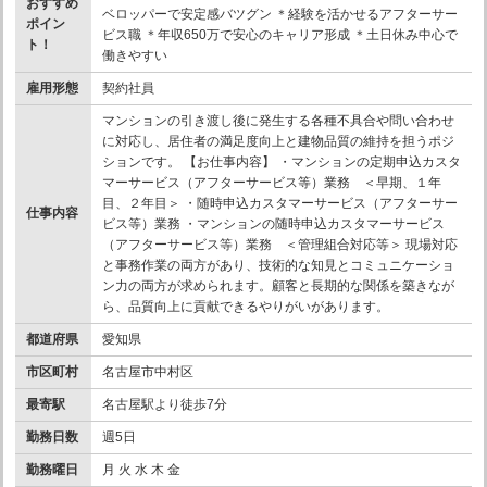
おすすめ
ベロッパーで安定感バツグン ＊経験を活かせるアフターサー
ポイン
ビス職 ＊年収650万で安心のキャリア形成 ＊土日休み中心で
ト！
働きやすい
雇用形態
契約社員
マンションの引き渡し後に発生する各種不具合や問い合わせ
に対応し、居住者の満足度向上と建物品質の維持を担うポジ
ションです。 【お仕事内容】 ・マンションの定期申込カスタ
マーサービス（アフターサービス等）業務 ＜早期、１年
目、２年目＞ ・随時申込カスタマーサービス（アフターサー
仕事内容
ビス等）業務 ・マンションの随時申込カスタマーサービス
（アフターサービス等）業務 ＜管理組合対応等＞ 現場対応
と事務作業の両方があり、技術的な知見とコミュニケーショ
ン力の両方が求められます。顧客と長期的な関係を築きなが
ら、品質向上に貢献できるやりがいがあります。
都道府県
愛知県
市区町村
名古屋市中村区
最寄駅
名古屋駅より徒歩7分
勤務日数
週5日
勤務曜日
月 火 水 木 金