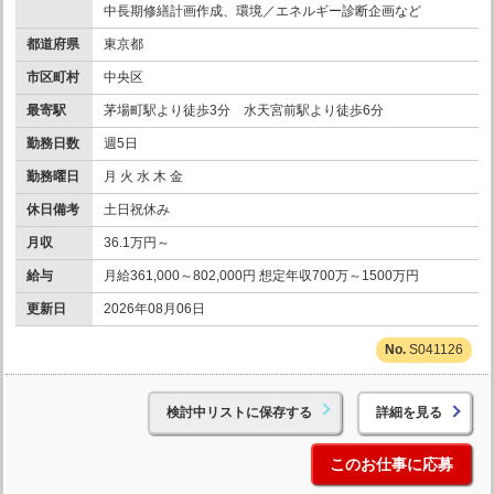
中長期修繕計画作成、環境／エネルギー診断企画など
都道府県
東京都
市区町村
中央区
最寄駅
茅場町駅より徒歩3分 水天宮前駅より徒歩6分
勤務日数
週5日
勤務曜日
月 火 水 木 金
休日備考
土日祝休み
月収
36.1万円～
給与
月給361,000～802,000円 想定年収700万～1500万円
更新日
2026年08月06日
S041126
検討中リストに保存する
詳細を見る
このお仕事に応募