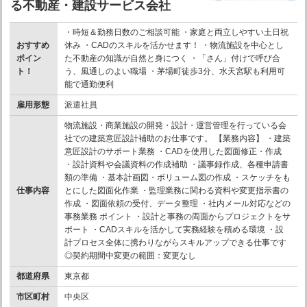
る不動産・建設サービス会社
・時短＆勤務日数のご相談可能 ・家庭と両立しやすい土日祝
おすすめ
休み ・CADのスキルを活かせます！ ・物流施設を中心とし
ポイン
た不動産の知識が自然と身につく ・「さん」付けで呼び合
ト！
う、風通しのよい職場 ・茅場町徒歩3分、水天宮駅も利用可
能で通勤便利
雇用形態
派遣社員
物流施設・商業施設の開発・設計・運営管理を行っている会
社での建築意匠設計補助のお仕事です。 【業務内容】 ・建築
意匠設計のサポート業務 ・CADを使用した図面修正・作成
・設計資料や会議資料の作成補助 ・議事録作成、各種申請書
類の準備 ・基本計画図・ボリューム図の作成 ・スケッチをも
仕事内容
とにした図面化作業 ・監理業務に関わる資料や変更指示書の
作成 ・図面依頼の受付、データ整理 ・社内メール対応などの
事務業務 ポイント ・設計と事務の両面からプロジェクトをサ
ポート ・CADスキルを活かして実務経験を積める環境 ・設
計プロセス全体に携わりながらスキルアップできる仕事です
◎契約期間中変更の範囲：変更なし
都道府県
東京都
市区町村
中央区