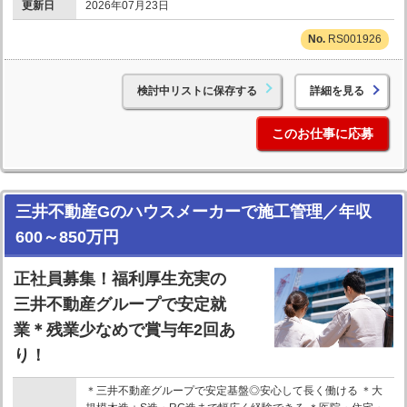
更新日
2026年07月23日
RS001926
検討中リストに保存する
詳細を見る
このお仕事に応募
三井不動産Gのハウスメーカーで施工管理／年収
600～850万円
正社員募集！福利厚生充実の
三井不動産グループで安定就
業＊残業少なめで賞与年2回あ
り！
＊三井不動産グループで安定基盤◎安心して長く働ける ＊大