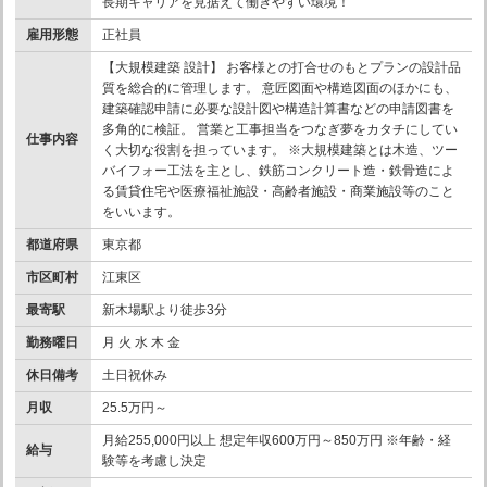
長期キャリアを見据えて働きやすい環境！
雇用形態
正社員
【大規模建築 設計】 お客様との打合せのもとプランの設計品
質を総合的に管理します。 意匠図面や構造図面のほかにも、
建築確認申請に必要な設計図や構造計算書などの申請図書を
多角的に検証。 営業と工事担当をつなぎ夢をカタチにしてい
仕事内容
く大切な役割を担っています。 ※大規模建築とは木造、ツー
バイフォー工法を主とし、鉄筋コンクリート造・鉄骨造によ
る賃貸住宅や医療福祉施設・高齢者施設・商業施設等のこと
をいいます。
都道府県
東京都
市区町村
江東区
最寄駅
新木場駅より徒歩3分
勤務曜日
月 火 水 木 金
休日備考
土日祝休み
月収
25.5万円～
月給255,000円以上 想定年収600万円～850万円 ※年齢・経
給与
験等を考慮し決定