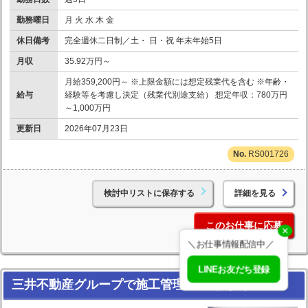
勤務曜日
月 火 水 木 金
休日備考
完全週休二日制／土・ 日・祝 年末年始5日
月収
35.92万円～
月給359,200円～ ※上限金額には想定残業代を含む ※年齢・
給与
経験等を考慮し決定（残業代別途支給） 想定年収：780万円
～1,000万円
更新日
2026年07月23日
RS001726
検討中リストに保存する
詳細を見る
このお仕事に応募
✕
＼お仕事情報配信中／
LINEお友だち登録
三井不動産グループで施工管理/銀座駅すぐ