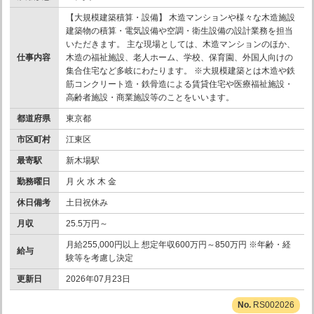
【大規模建築積算・設備】 木造マンションや様々な木造施設
建築物の積算・電気設備や空調・衛生設備の設計業務を担当
いただきます。 主な現場としては、木造マンションのほか、
仕事内容
木造の福祉施設、老人ホーム、学校、保育園、外国人向けの
集合住宅など多岐にわたります。 ※大規模建築とは木造や鉄
筋コンクリート造・鉄骨造による賃貸住宅や医療福祉施設・
高齢者施設・商業施設等のことをいいます。
都道府県
東京都
市区町村
江東区
最寄駅
新木場駅
勤務曜日
月 火 水 木 金
休日備考
土日祝休み
月収
25.5万円～
月給255,000円以上 想定年収600万円～850万円 ※年齢・経
給与
験等を考慮し決定
更新日
2026年07月23日
RS002026