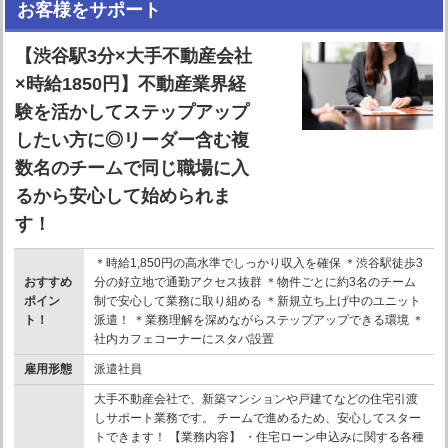
お客様をサポート
【渋谷駅3分×大手不動産会社
×時給1850円】不動産業界経
験を活かしてステップアップ
したい方に◎リーダー含む複
数名のチームで同じ職場に入
るから安心して始められま
す！
＊時給1,850円の高水準でしっかり収入を確保 ＊渋谷駅徒歩3
おすすめ
分の好立地で通勤アクセス抜群 ＊物件ごとに約3名のチーム
ポイン
制で安心して業務に取り組める ＊新規立ち上げ中のユニット
ト！
派遣！ ＊業務理解を深めながらステップアップできる環境 ＊
社内カフェコーナーにスタバ設置
雇用形態
派遣社員
大手不動産会社で、新築マンションや戸建てなどの住宅引渡
しサポート業務です。 チームで進めるため、安心してスター
トできます！ 【業務内容】 ・住宅ローン申込みに関する各種