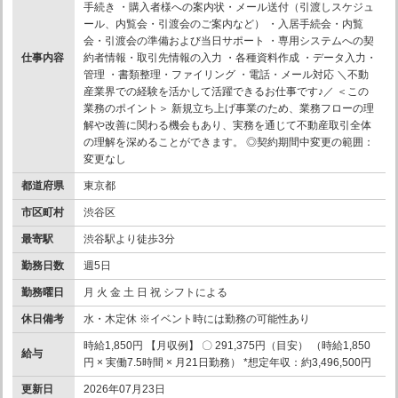
手続き ・購入者様への案内状・メール送付（引渡しスケジュ
ール、内覧会・引渡会のご案内など） ・入居手続会・内覧
会・引渡会の準備および当日サポート ・専用システムへの契
仕事内容
約者情報・取引先情報の入力 ・各種資料作成 ・データ入力・
管理 ・書類整理・ファイリング ・電話・メール対応 ＼不動
産業界での経験を活かして活躍できるお仕事です♪／ ＜この
業務のポイント＞ 新規立ち上げ事業のため、業務フローの理
解や改善に関わる機会もあり、実務を通じて不動産取引全体
の理解を深めることができます。 ◎契約期間中変更の範囲：
変更なし
都道府県
東京都
市区町村
渋谷区
最寄駅
渋谷駅より徒歩3分
勤務日数
週5日
勤務曜日
月 火 金 土 日 祝 シフトによる
休日備考
水・木定休 ※イベント時には勤務の可能性あり
時給1,850円 【月収例】 〇 291,375円（目安） （時給1,850
給与
円 × 実働7.5時間 × 月21日勤務） *想定年収：約3,496,500円
更新日
2026年07月23日