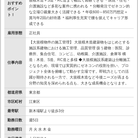
規模木造＋S造・RC造まで幅広く経験できる ＊医院・住宅・
おすすめ
介護施設など多彩な案件に携われる ＊分離発注でゼネコン的
ポイン
な立場◎裁量大きく活躍できる ＊年収600～850万円想定＋
ト！
賞与年2回の好待遇 ＊福利厚生充実で腰を据えてキャリア形
成できる
雇用形態
正社員
【大規模物件の施工管理】 大規模木造建築物をはじめとする
施設系建物における施工管理、品質管理 扱う建物：医院、診
療所、集合住宅、コンビニ、幼稚園、介護施設、倉庫等 構
造：木造、S造、RC造と多様 ◆大規模施設系建築は分離施工
仕事内容
となるため、現場では実質的にゼネコンの役割を担い、プロ
ジェクト全体を俯瞰して動かす立場です。即戦力としての活
躍が期待される一方で、大規模木造など今後ニーズが高まる
分野の知見を深められる点も、大きな成長機会となります。
都道府県
東京都
市区町村
江東区
最寄駅
新木場駅より徒歩3分
勤務日数
週5日
勤務曜日
月 火 水 木 金