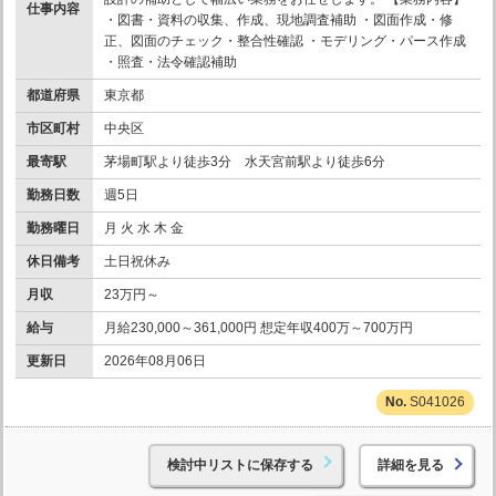
仕事内容
・図書・資料の収集、作成、現地調査補助 ・図面作成・修
正、図面のチェック・整合性確認 ・モデリング・パース作成
・照査・法令確認補助
都道府県
東京都
市区町村
中央区
最寄駅
茅場町駅より徒歩3分 水天宮前駅より徒歩6分
勤務日数
週5日
勤務曜日
月 火 水 木 金
休日備考
土日祝休み
月収
23万円～
給与
月給230,000～361,000円 想定年収400万～700万円
更新日
2026年08月06日
S041026
検討中リストに保存する
詳細を見る