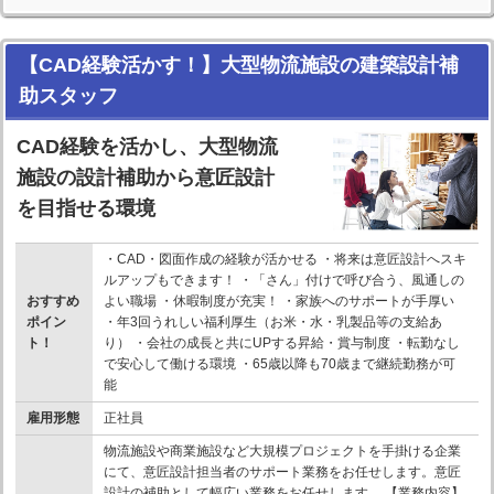
【CAD経験活かす！】大型物流施設の建築設計補
助スタッフ
CAD経験を活かし、大型物流
施設の設計補助から意匠設計
を目指せる環境
・CAD・図面作成の経験が活かせる ・将来は意匠設計へスキ
ルアップもできます！ ・「さん」付けで呼び合う、風通しの
おすすめ
よい職場 ・休暇制度が充実！ ・家族へのサポートが手厚い
ポイン
・年3回うれしい福利厚生（お米・水・乳製品等の支給あ
ト！
り） ・会社の成長と共にUPする昇給・賞与制度 ・転勤なし
で安心して働ける環境 ・65歳以降も70歳まで継続勤務が可
能
雇用形態
正社員
物流施設や商業施設など大規模プロジェクトを手掛ける企業
にて、意匠設計担当者のサポート業務をお任せします。意匠
設計の補助として幅広い業務をお任せします。 【業務内容】