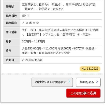
三越前駅より徒歩1分（駅直結）、新日本橋駅より徒歩2分
最寄駅
（駅直結）、神田駅より徒歩6分
勤務日数
週5日
勤務曜日
月 火 水 木 金
土日、祝日、年末年始 ※本社→事業所になる場合は下記の通
休日備考
り 【運営部門】シフトによる 【営業部門】水・日定休
月収
35万円～41.1万円
月給350,000円～411,000円 年収560万～657万円 ※:経験・
給与
年齢・能力・保有資格等に応じて決定
更新日
2026年07月23日
S312525
検討中リストに保存する
詳細を見る
このお仕事に応募