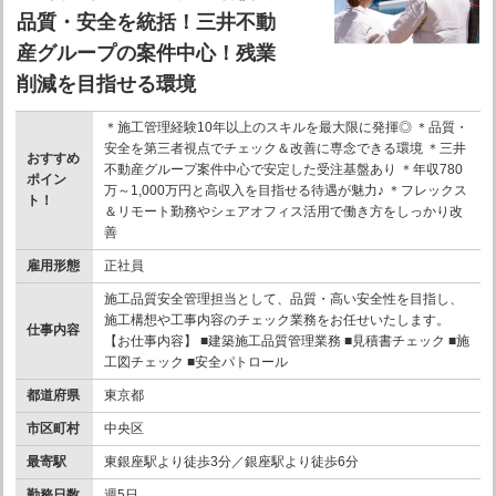
品質・安全を統括！三井不動
産グループの案件中心！残業
削減を目指せる環境
＊施工管理経験10年以上のスキルを最大限に発揮◎ ＊品質・
安全を第三者視点でチェック＆改善に専念できる環境 ＊三井
おすすめ
不動産グループ案件中心で安定した受注基盤あり ＊年収780
ポイン
万～1,000万円と高収入を目指せる待遇が魅力♪ ＊フレックス
ト！
＆リモート勤務やシェアオフィス活用で働き方をしっかり改
善
雇用形態
正社員
施工品質安全管理担当として、品質・高い安全性を目指し、
施工構想や工事内容のチェック業務をお任せいたします。
仕事内容
【お仕事内容】 ■建築施工品質管理業務 ■見積書チェック ■施
工図チェック ■安全パトロール
都道府県
東京都
市区町村
中央区
最寄駅
東銀座駅より徒歩3分／銀座駅より徒歩6分
勤務日数
週5日