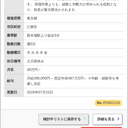
す。 現場作業よりも、経験と判断力が求められる役割とな
り、知見が最大限活かされます。
都道府県
東京都
市区町村
江東区
最寄駅
新木場駅より徒歩3分
勤務日数
週5日
勤務曜日
月 火 水 木 金
休日備考
土日祝休み
月収
39万円～
月給390,000円～ 想定年収487.5万円～ ※年齢・経験等を考
給与
慮し決定
更新日
2026年07月23日
RS002126
検討中リストに保存する
詳細を見る