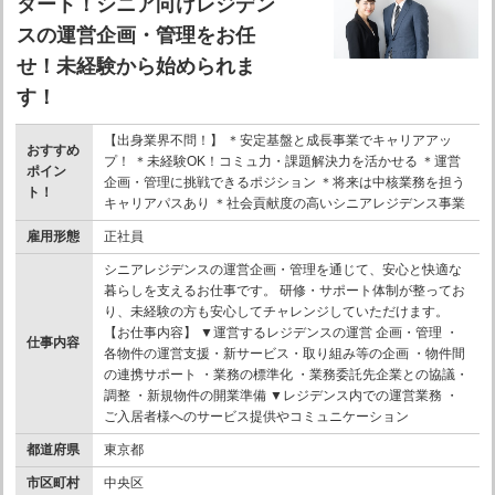
タート！シニア向けレジデン
スの運営企画・管理をお任
せ！未経験から始められま
す！
【出身業界不問！】 ＊安定基盤と成長事業でキャリアアッ
おすすめ
プ！ ＊未経験OK！コミュ力・課題解決力を活かせる ＊運営
ポイン
企画・管理に挑戦できるポジション ＊将来は中核業務を担う
ト！
キャリアパスあり ＊社会貢献度の高いシニアレジデンス事業
雇用形態
正社員
シニアレジデンスの運営企画・管理を通じて、安心と快適な
暮らしを支えるお仕事です。 研修・サポート体制が整ってお
り、未経験の方も安心してチャレンジしていただけます。
【お仕事内容】 ▼運営するレジデンスの運営 企画・管理 ・
仕事内容
各物件の運営支援・新サービス・取り組み等の企画 ・物件間
の連携サポート ・業務の標準化 ・業務委託先企業との協議・
調整 ・新規物件の開業準備 ▼レジデンス内での運営業務 ・
ご入居者様へのサービス提供やコミュニケーション
都道府県
東京都
市区町村
中央区