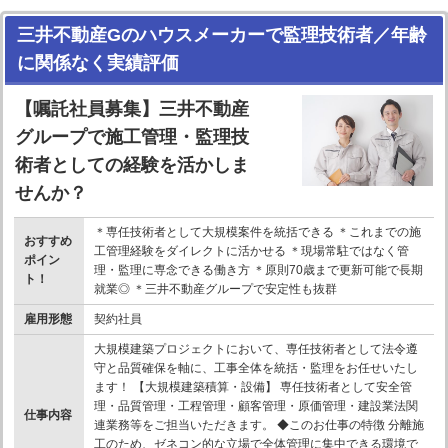
三井不動産Gのハウスメーカーで監理技術者／年齢
に関係なく実績評価
【嘱託社員募集】三井不動産
グループで施工管理・監理技
術者としての経験を活かしま
せんか？
＊専任技術者として大規模案件を統括できる ＊これまでの施
おすすめ
工管理経験をダイレクトに活かせる ＊現場常駐ではなく管
ポイン
理・監理に専念できる働き方 ＊原則70歳まで更新可能で長期
ト！
就業◎ ＊三井不動産グループで安定性も抜群
雇用形態
契約社員
大規模建築プロジェクトにおいて、専任技術者として法令遵
守と品質確保を軸に、工事全体を統括・監理をお任せいたし
ます！ 【大規模建築積算・設備】 専任技術者として安全管
理・品質管理・工程管理・顧客管理・原価管理・建設業法関
仕事内容
連業務等をご担当いただきます。 ◆このお仕事の特徴 分離施
工のため、ゼネコン的な立場で全体管理に集中できる環境で