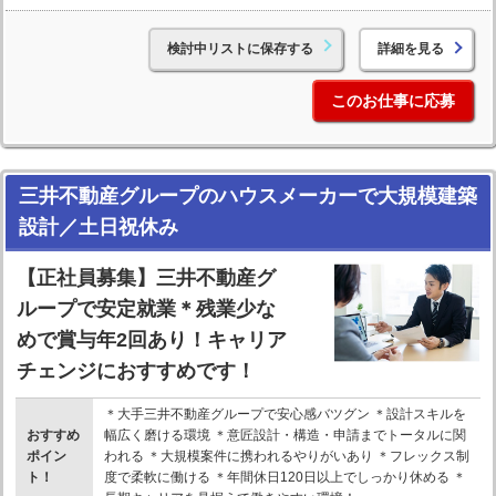
検討中リストに保存する
詳細を見る
このお仕事に応募
三井不動産グループのハウスメーカーで大規模建築
設計／土日祝休み
【正社員募集】三井不動産グ
ループで安定就業＊残業少な
めで賞与年2回あり！キャリア
チェンジにおすすめです！
＊大手三井不動産グループで安心感バツグン ＊設計スキルを
おすすめ
幅広く磨ける環境 ＊意匠設計・構造・申請までトータルに関
ポイン
われる ＊大規模案件に携われるやりがいあり ＊フレックス制
ト！
度で柔軟に働ける ＊年間休日120日以上でしっかり休める ＊