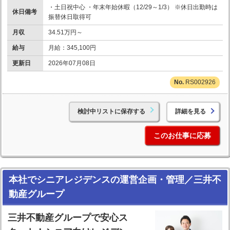
・土日祝中心 ・年末年始休暇（12/29～1/3） ※休日出勤時は
休日備考
振替休日取得可
月収
34.51万円～
給与
月給：345,100円
更新日
2026年07月08日
RS002926
検討中リストに保存する
詳細を見る
このお仕事に応募
本社でシニアレジデンスの運営企画・管理／三井不
動産グループ
三井不動産グループで安心ス