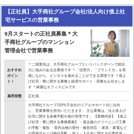
【正社員】大手商社グループ会社/法人向け借上社
宅サービスの営業事務
9月スタートの正社員募集＊大
手商社グループのマンション
管理会社で営業事務
＊ご就業先は、大手商社グループというバックボーンで総合
おすすめ
力に強みのある企業様です ＊「信用力」「ブランド力」を実
ポイン
感しながら、ビジネスを進めることができる環境です ＊借上
ト！
げ社宅・寮に関する事務と経理サポート・庶務をお任せしま
す ＊綺麗なオフィスビルです
雇用形態
正社員
大手商社グループ100%子会社のリアルサポート社に出向
し、営業事務を担当いただきます。 主な業務は、法人借上げ
社宅に関する各種手配や進行管理です。 【業務内容】 【借上
げ社宅・寮に関する事務業務】 ・退去後のクリーニング工事
の手配・報告 ・室内点検の受付・報告対応 ・家具・家電など
の受発注および納品手配 ・売上・入出金に関する伝票作成・