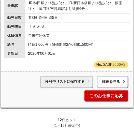
JR/神田駅より徒歩3分、JR/新日本橋駅より徒歩3分、銀座
最寄駅
線・半蔵門線/三越前駅より徒歩6分
勤務日数
週3日 週4日 週5日
勤務曜日
月 火 木 金
休日備考
年末年始休業
給与
時給1,600円（研修期間2か月間1,500円）
更新日
2026年06月01日
SASP2606AS
検討中リストに保存する
詳細を見る
このお仕事に応募
12
件ヒット
(1～12件表示中)