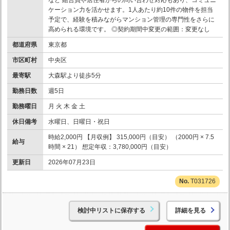
ケーション力を活かせます。1人あたり約10件の物件を担当
予定で、経験を積みながらマンション管理の専門性をさらに
高められる環境です。 ◎契約期間中変更の範囲：変更なし
都道府県
東京都
市区町村
中央区
最寄駅
大森駅より徒歩5分
勤務日数
週5日
勤務曜日
月 火 木 金 土
休日備考
水曜日、日曜日・祝日
時給2,000円 【月収例】 315,000円（目安） （2000円 × 7.5
給与
時間 × 21） 想定年収：3,780,000円（目安）
更新日
2026年07月23日
T031726
検討中リストに保存する
詳細を見る