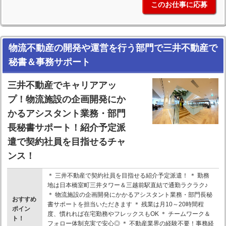
このお仕事に応募
物流不動産の開発や運営を行う部門で三井不動産で
秘書＆事務サポート
三井不動産でキャリアアッ
プ！物流施設の企画開発にか
かるアシスタント業務・部門
長秘書サポート！紹介予定派
遣で契約社員を目指せるチャ
ンス！
＊ 三井不動産で契約社員を目指せる紹介予定派遣！ ＊ 勤務
地は日本橋室町三井タワー＆三越前駅直結で通勤ラクラク♪
＊ 物流施設の企画開発にかかるアシスタント業務・部門長秘
おすすめ
書サポートを担当いただきます ＊ 残業は月10～20時間程
ポイン
度、慣れれば在宅勤務やフレックスもOK ＊ チームワーク＆
ト！
フォロー体制充実で安心◎ ＊ 不動産業界の経験不要！事務経