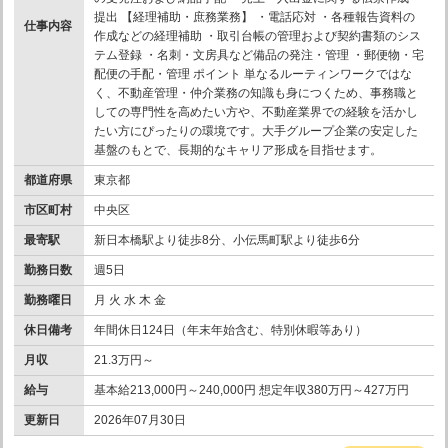
提出 【経理補助・庶務業務】 ・電話応対 ・各種報告資料の
仕事内容
作成などの経理補助 ・取引台帳の管理および契約書類のシス
テム登録 ・名刺・文房具など備品の発注・管理 ・郵便物・宅
配便の手配・管理 ポイント 単なるルーティンワークではな
く、不動産管理・仲介業務の知識も身につくため、事務職と
しての専門性を高めたい方や、不動産業界での経験を活かし
たい方にぴったりの環境です。大手グループ企業の安定した
基盤のもとで、長期的なキャリア形成を目指せます。
都道府県
東京都
市区町村
中央区
最寄駅
新日本橋駅より徒歩8分、小伝馬町駅より徒歩6分
勤務日数
週5日
勤務曜日
月 火 水 木 金
休日備考
年間休日124日（年末年始含む、特別休暇等あり）
月収
21.3万円～
給与
基本給213,000円～240,000円 想定年収380万円～427万円
更新日
2026年07月30日