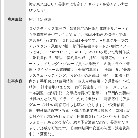
験があればOK ＊ 長期的に安定したキャリアを築きたい方に
ぴったり♪
雇用形態
紹介予定派遣
ロジスティクス本部で、賃貸部門の円滑な運営をサポートす
る事務業務を担当いただきます。 物流不動産の取得・開発・
運営を行う部門で、専門知識は不要です。 ●所属グループの
アシスタント業務が7割、 部門長秘書サポートが3割のイメー
ジです。 ・Power Point、EXCEL、WORDを用いた資料作成
・決裁書作成・管理 ・契約書作成・押印 ・電話応対 ・コピ
ー・ファイリング ・グループ員の名刺発注、名刺クラウド管
理 ・スケジュール管理補助（会議招集等） ・会議手配（会場
システムセッティング、お客様へのお茶出し等） ・出張（国
仕事内容
内外）手配および費用精算 ・個人立替費用（交通費等）小払
精算 ・請求書取りまとめ ・部門長秘書サポート （スケジュ
ール調整・出張手配・交際接待費の手配等） （部門内の契約
社員の方と分担して行っていただく業務） ・電話応対（所属
グループ以外の電話応対もお願いいたします） ･受発信管
理、郵便物の配布・投函 ・備品管理 業務は幅広く、臨機応変
な対応力が求められますが、同業務を行うメンバーや社員の
フォローがあるので安心。紹介予定派遣なので、長期的なキ
ャリア形成が可能です。 ◎契約期間中変更の範囲（派遣就業
中）：変更なし