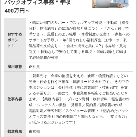
バックオフィス事務＊年収
400万円～
・幅広い部門のサポートでスキルアップ可能 ・不動産（成長
分野：物流施設）の知識が自然と身につく ・「さん」付けで
おすすめ
呼び合う、風通しのよい職場 ・休暇制度が充実！ ・家族への
ポイン
サポートが手厚い ・年3回うれしい福利厚生（お米・水・乳
ト！
製品等の支給あり） ・会社の成長と共にUPする昇給・賞与
制度 ・転勤なしで安心して働ける環境 ・65歳以降も70歳ま
で継続勤務が可能
雇用形態
正社員
ご就業先は、企業の物流を支える「倉庫・物流施設」などの
開発・仲介を行う不動産・建設サービス会社です。 その中で
本ポジションは、会社全体（主に営業部門・技術部門）を支
える事業サポート部にて、事務業務を幅広くご担当いただき
仕事内容
ます。 【業務内容】 ・プレゼン資料・物件資料・報告書の作
成 ・システム入力業務 ・見積書／契約書／請求書の作成 ・
電話対応／来客対応／スケジュール管理 ・上記含めたバック
オフィス業務 社内の複数部門と関わりながら、「支える力」
が活かせるポジションです！
都道府県
東京都