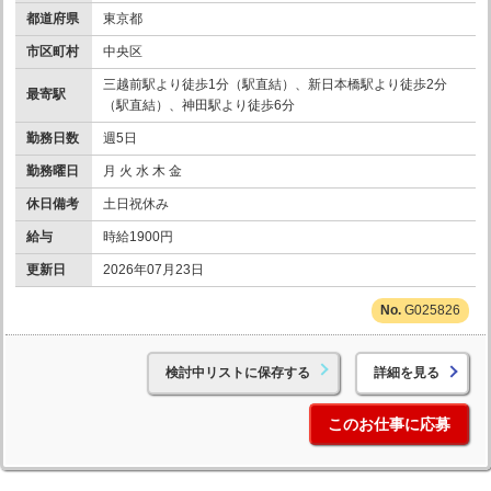
都道府県
東京都
市区町村
中央区
三越前駅より徒歩1分（駅直結）、新日本橋駅より徒歩2分
最寄駅
（駅直結）、神田駅より徒歩6分
勤務日数
週5日
勤務曜日
月 火 水 木 金
休日備考
土日祝休み
給与
時給1900円
更新日
2026年07月23日
G025826
検討中リストに保存する
詳細を見る
このお仕事に応募