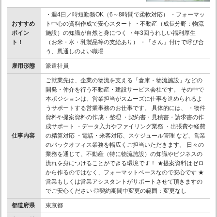
・週4日／時短勤務OK（6～8時間で柔軟対応） ・フォーマッ
おすすめ
ト中心の資料作成で安心スタート ・不動産（成長分野：物流
ポイン
施設）の知識が自然と身につく ・年3回うれしい福利厚生
ト！
（お米・水・乳製品等の支給あり） ・「さん」付けで呼び合
う、風通しのよい職場
雇用形態
派遣社員
ご就業先は、企業の物流を支える「倉庫・物流施設」などの
開発・仲介を行う不動産・建設サービス会社です。 その中で
本ポジションは、営業担当がスムーズに仕事を進められるよ
うサポートする営業事務のお仕事です。 具体的には、 ・物件
資料や提案資料の作成・整理 ・契約書・見積書・請求書の作
成サポート ・データ入力やファイリング業務 ・出張費や経費
仕事内容
の精算対応 ・電話・来客対応、スケジュール管理 など、営業
のバックオフィス業務を幅広くご担当いただきます。 日々の
業務を通じて、不動産（特に物流施設）の知識やビジネスの
流れを身につけることができる環境です！ ★提案資料はゼロ
から作るのではなく、フォーマットベースなので安心です ★
営業もしくは営業アシスタントがサポートさせて頂きますの
でご安心ください ◎契約期間中変更の範囲：変更なし
都道府県
東京都