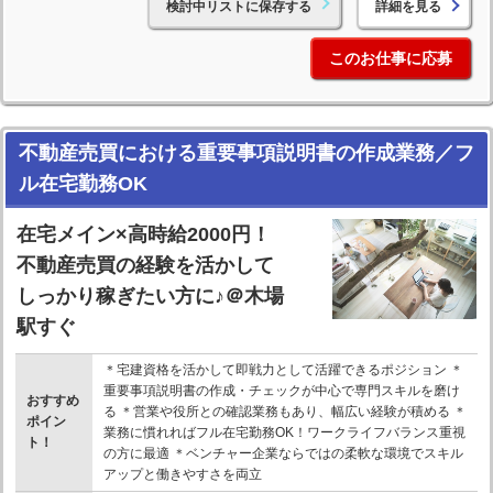
検討中リストに保存する
詳細を見る
このお仕事に応募
不動産売買における重要事項説明書の作成業務／フ
ル在宅勤務OK
在宅メイン×高時給2000円！
不動産売買の経験を活かして
しっかり稼ぎたい方に♪＠木場
駅すぐ
＊宅建資格を活かして即戦力として活躍できるポジション ＊
重要事項説明書の作成・チェックが中心で専門スキルを磨け
おすすめ
る ＊営業や役所との確認業務もあり、幅広い経験が積める ＊
ポイン
業務に慣れればフル在宅勤務OK！ワークライフバランス重視
ト！
の方に最適 ＊ベンチャー企業ならではの柔軟な環境でスキル
アップと働きやすさを両立