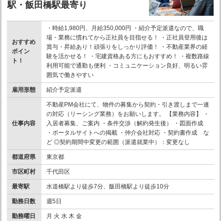
駅・飯田橋駅最寄り
・時給1,980円、月給350,000円 ・紹介予定派遣なので、職
場・業務に慣れてから正社員を目指せる！ ・正社員登用後は
おすすめ
賞与・昇給あり！頑張りをしっかり評価！ ・不動産業界の経
ポイン
験を活かせる！ ・宅建資格ある方にもおすすめ！ ・複数路線
ト！
利用可能で通勤も便利 ・コミュニケーション良好、明るい雰
囲気で働きやすい
雇用形態
紹介予定派遣
不動産PM会社にて、物件の募集から契約・引き渡しまで一連
の対応（リーシング業務）をお願いします。 【業務内容】 ・
仕事内容
入居者募集、ご案内 ・条件交渉（解約発生後） ・図面作成
・ポータルサイトへの掲載 ・仲介会社対応 ・契約書作成 な
ど ◎契約期間中変更の範囲（派遣就業中）：変更なし
都道府県
東京都
市区町村
千代田区
最寄駅
水道橋駅より徒歩7分、飯田橋駅より徒歩10分
勤務日数
週5日
勤務曜日
月 火 水 木 金