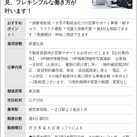
見、フレキシブルな働き方が
叶います！
おすすめ
＊経験者歓迎 ＊大手不動産会社での営業サポート事務 ＊駅チ
ポイン
カで、ラクラク通勤 ＊宅建士資格不要 ＊週4日も相談できま
ト！
す ＊勤務曜日・時短ご相談できます
雇用形態
派遣社員
不動産賃貸仲介営業サポートをお任せいたします 【お仕事内
容】 ・HP物件情報登録 ・HP掲載用物件写真撮影 ・お客様
一次対応（お茶出し、書類の受け渡し等） ・物件確認電話対
仕事内容
応 ・賃貸契約書作成、発送 ・店頭図面差し替え ・電話、メ
ール対応 ・その他不動産仲介業に関する事務全般 ※外出も1
～2割程度ございます。 ◎契約期間中変更の範囲：変更なし
都道府県
東京都
市区町村
江戸川区
最寄駅
都営新宿線 一之江駅より徒歩１分
勤務日数
週4日 週5日
勤務曜日
月 火 木 金 土 日 祝 シフトによる
◆毎週水曜日、第2第3木曜日定休。その他はシフト休。 ※勤