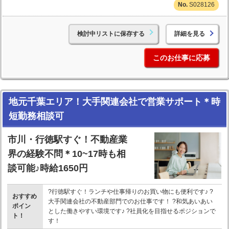
S028126
検討中リストに保存する
詳細を見る
このお仕事に応募
地元千葉エリア！大手関連会社で営業サポート＊時
短勤務相談可
市川・行徳駅すぐ！不動産業
界の経験不問＊10~17時も相
談可能♪時給1650円
?行徳駅すぐ！ランチや仕事帰りのお買い物にも便利です♪ ?
おすすめ
大手関連会社の不動産部門でのお仕事です！ ?和気あいあい
ポイン
とした働きやすい環境です♪ ?社員化を目指せるポジションで
ト！
す！