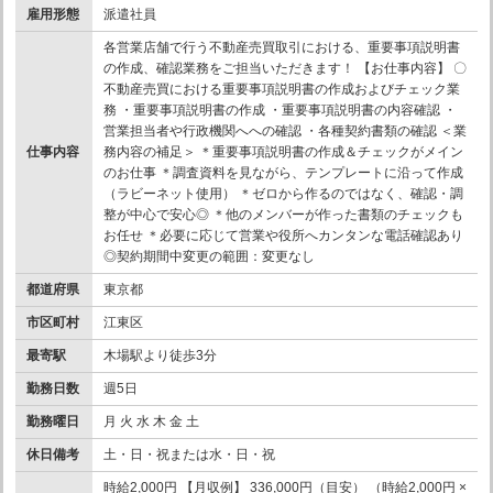
雇用形態
派遣社員
各営業店舗で行う不動産売買取引における、重要事項説明書
の作成、確認業務をご担当いただきます！ 【お仕事内容】 〇
不動産売買における重要事項説明書の作成およびチェック業
務 ・重要事項説明書の作成 ・重要事項説明書の内容確認 ・
営業担当者や行政機関へへの確認 ・各種契約書類の確認 ＜業
仕事内容
務内容の補足＞ ＊重要事項説明書の作成＆チェックがメイン
のお仕事 ＊調査資料を見ながら、テンプレートに沿って作成
（ラビーネット使用） ＊ゼロから作るのではなく、確認・調
整が中心で安心◎ ＊他のメンバーが作った書類のチェックも
お任せ ＊必要に応じて営業や役所へカンタンな電話確認あり
◎契約期間中変更の範囲：変更なし
都道府県
東京都
市区町村
江東区
最寄駅
木場駅より徒歩3分
勤務日数
週5日
勤務曜日
月 火 水 木 金 土
休日備考
土・日・祝または水・日・祝
時給2,000円 【月収例】 336,000円（目安） （時給2,000円 ×