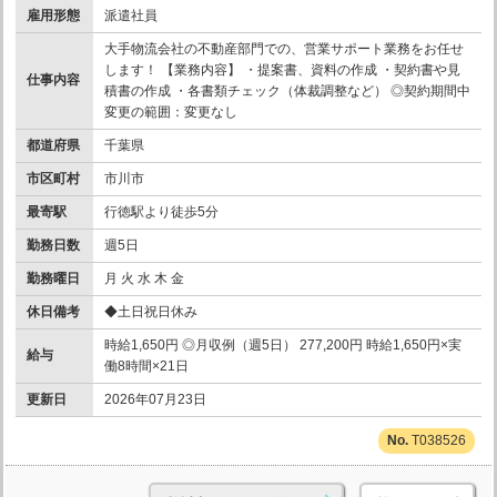
雇用形態
派遣社員
大手物流会社の不動産部門での、営業サポート業務をお任せ
します！ 【業務内容】 ・提案書、資料の作成 ・契約書や見
仕事内容
積書の作成 ・各書類チェック（体裁調整など） ◎契約期間中
変更の範囲：変更なし
都道府県
千葉県
市区町村
市川市
最寄駅
行徳駅より徒歩5分
勤務日数
週5日
勤務曜日
月 火 水 木 金
休日備考
◆土日祝日休み
時給1,650円 ◎月収例（週5日） 277,200円 時給1,650円×実
給与
働8時間×21日
更新日
2026年07月23日
T038526