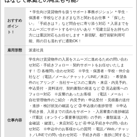
＊学生向け賃貸物件を扱うサポート事務ポジション ＊学生・
保護者・学校などさまざまな方と関わるお仕事 ＊「探した
おすすめ
い」「手続きは？」など問合せに寄り添う対応 ＊入居までを
ポイン
スムーズにサポートするやりがいあり ＊宅建士証をお持ちの
ト！
方には重説対応もお任せします ＊新宿駅、都庁前駅利用可
能、雨の日も濡れずに通勤OK！
雇用形態
派遣社員
学生向け賃貸物件の入居をスムーズに進めるための問い合わ
せ対応・手続きフォロー・契約サポートをお任せいたしま
す！ ① 各種問い合わせ対応 ※学生・保護者・学校・仲介会
社など （電話／メール／チャット／LINE／来店） ・希望条
件のヒアリング ・当社サービスのご案内 ・来店・内見予約、
申込受付 ・資料送付、契約書類の発送 など ② 見込顧客への
フォロー対応 ※反響のあったお客様 （電話・メール） ・
自社管理物件のご紹介 ・内見予約・申込受付 ・見積書の送付
・進捗・検討状況の確認 など ③ 申込後の進捗管理 ※申込
手続き後、入居までの流れをサポート ・入居審査の進捗確認
・IT重説（オンライン重要事項説明）の予約 ・書類返送・入
仕事内容
金確認 ・鍵渡し・来店対応 など ④ 申込手続き中の問い合わ
せ対応 ※申込中のお客様からの質問 ・電話／Web／チャッ
ト／LINEでの問い合わせ対応 ・手続き内容・進捗に関するご