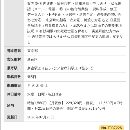
案内 ⑤ 社内連携・情報共有 ・情報連携・申し送り ・状況確
認（メール・電話） ⑥ その他付随業務 ・資料作成・修正 ・
データ入力 ・HP更新 ・入居中・退去予定・退去後の問い合
わせ対応 ・来店時の顧客一次対応、鍵渡し対応 など ◎重要
事項説明（有資格者のみ） ・ZOOMまたは対面での重要事項
説明 ※ 有効期限内の宅建士証を保有し、実施可能な方のみ
※ 必須業務ではありません ◎契約期間中変更の範囲：変更な
し
都道府県
東京都
市区町村
新宿区
最寄駅
新宿駅より徒歩7分／都庁前駅より徒歩3分
勤務日数
週5日
勤務曜日
月 火 木 金 土
休日備考
水曜・日曜・祝日休み
時給1,560円 【月収例】 229,320円（目安） （1,560円 × 7時
給与
間 × 月21日勤務の場合） 想定年収 約2,751,840円
更新日
2026年07月23日
T037226