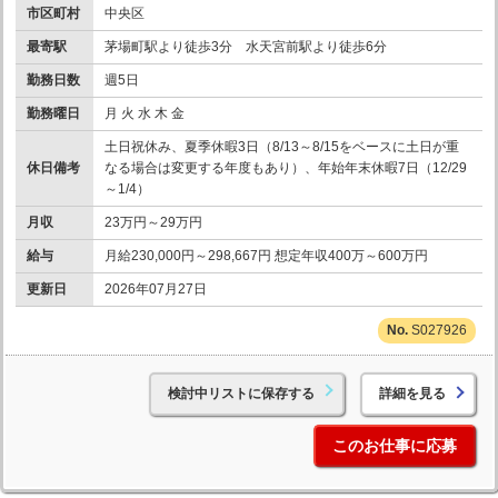
市区町村
中央区
最寄駅
茅場町駅より徒歩3分 水天宮前駅より徒歩6分
勤務日数
週5日
勤務曜日
月 火 水 木 金
土日祝休み、夏季休暇3日（8/13～8/15をベースに土日が重
休日備考
なる場合は変更する年度もあり）、年始年末休暇7日（12/29
～1/4）
月収
23万円～29万円
給与
月給230,000円～298,667円 想定年収400万～600万円
更新日
2026年07月27日
S027926
検討中リストに保存する
詳細を見る
このお仕事に応募