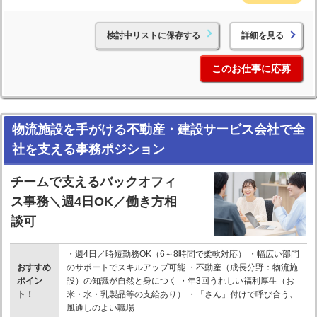
検討中リストに保存する
詳細を見る
このお仕事に応募
物流施設を手がける不動産・建設サービス会社で全
社を支える事務ポジション
チームで支えるバックオフィ
ス事務＼週4日OK／働き方相
談可
・週4日／時短勤務OK（6～8時間で柔軟対応） ・幅広い部門
おすすめ
のサポートでスキルアップ可能 ・不動産（成長分野：物流施
ポイン
設）の知識が自然と身につく ・年3回うれしい福利厚生（お
ト！
米・水・乳製品等の支給あり） ・「さん」付けで呼び合う、
風通しのよい職場