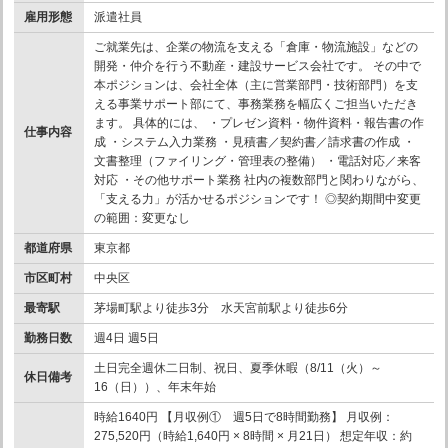
雇用形態
派遣社員
ご就業先は、企業の物流を支える「倉庫・物流施設」などの
開発・仲介を行う不動産・建設サービス会社です。 その中で
本ポジションは、会社全体（主に営業部門・技術部門）を支
える事業サポート部にて、事務業務を幅広くご担当いただき
ます。 具体的には、 ・プレゼン資料・物件資料・報告書の作
仕事内容
成 ・システム入力業務 ・見積書／契約書／請求書の作成 ・
文書整理（ファイリング・管理表の整備） ・電話対応／来客
対応 ・その他サポート業務 社内の複数部門と関わりながら、
「支える力」が活かせるポジションです！ ◎契約期間中変更
の範囲：変更なし
都道府県
東京都
市区町村
中央区
最寄駅
茅場町駅より徒歩3分 水天宮前駅より徒歩6分
勤務日数
週4日 週5日
土日完全週休二日制、祝日、夏季休暇（8/11（火）～
休日備考
16（日））、年末年始
時給1640円 【月収例① 週5日で8時間勤務】 月収例：
275,520円（時給1,640円 × 8時間 × 月21日） 想定年収：約