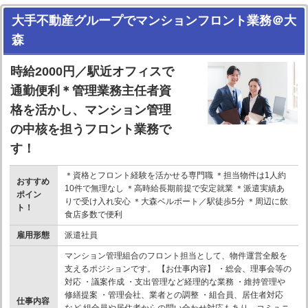
大手不動産グループでマンションフロント業務＠大
森
時給2000円／駅近オフィスで
通勤便利＊管理業務主任者資
格を活かし、マンション管理
の中核を担うフロント業務で
す！
＊資格とフロント経験を活かせる専門職 ＊担当物件は1人約
おすすめ
10件で無理なし ＊高時給長期前提で安定就業 ＊派遣実績あ
ポイン
りで受け入れ安心 ＊大森ベルポート／駅徒歩5分 ＊周辺に飲
ト！
食店多数で便利
雇用形態
派遣社員
マンション管理組合のフロント担当として、物件運営全般を
支えるポジションです。 【お仕事内容】 ・総会、理事会等の
対応 ・議案作成 ・支出管理など経理的な業務 ・維持管理や
修繕提案 ・管理会社、業者との調整 ・組合員、居住者対応
仕事内容
など 組合員や居住者からの問い合わせ対応もあり、コミュニ