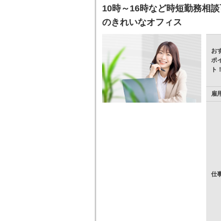
10時～16時など時短勤務相
のきれいなオフィス
お
ポ
ト
雇
仕