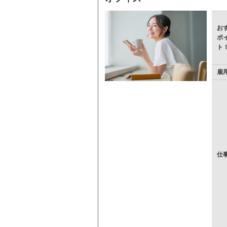
お
ポ
ト
雇
仕