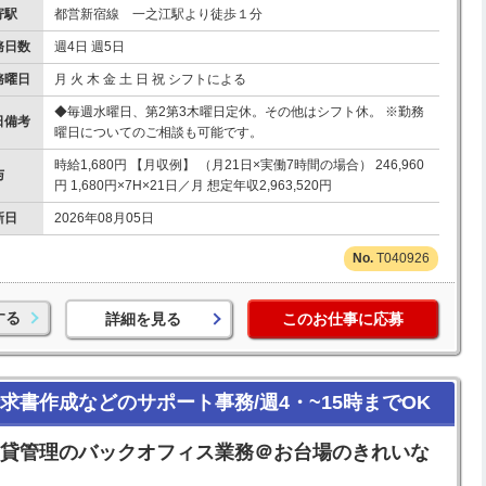
寄駅
都営新宿線 一之江駅より徒歩１分
務日数
週4日 週5日
務曜日
月 火 木 金 土 日 祝 シフトによる
◆毎週水曜日、第2第3木曜日定休。その他はシフト休。 ※勤務
日備考
曜日についてのご相談も可能です。
時給1,680円 【月収例】 （月21日×実働7時間の場合） 246,960
与
円 1,680円×7H×21日／月 想定年収2,963,520円
新日
2026年08月05日
T040926
する
詳細を見る
このお仕事に応募
求書作成などのサポート事務/週4・~15時までOK
動産賃貸管理のバックオフィス業務＠お台場のきれいな