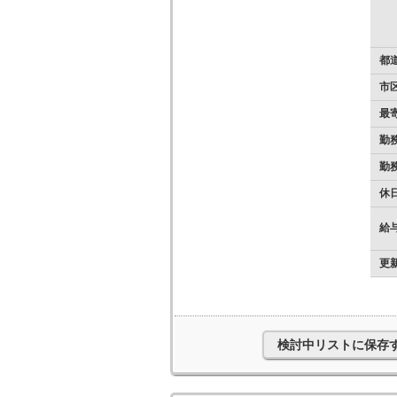
都
市
最
勤
勤
休
給
更
検討中リストに保存