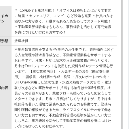
＊~15時終了も相談可能！ ＊オフィスは移転したばかりで非常
すすめ
に綺麗 ＊カフェエリア、コンビニなど設備も充実 ＊社員の方は
イン
穏やかな方が多く、引継ぎもあるため安心してスタート可能！
！
＊不動産業界経験者はもちろん、事務経験を活かして専門知識
を身につけたい方にもおすすめ！
用形態
派遣社員
不動産賃貸管理を支えるPM事務のお仕事です。 管理物件に関す
る入金管理や請求書作成など、不動産管理業務をサポートする
お仕事です。月末・月初は請求や入金確認業務が中心となり、
月中はExcelフォーマットを使用した資料作成やデータ管理を行
います。 【主な業務内容】 ・入金データの照合（勘定奉行使
用） ・請求書、検針票の作成・発送 ・月次レポートの作成 ・
Bill Oneを利用した請求管理 ・水道光熱費データの管理 ・電話
事内容
取り次ぎなどの事務サポート 担当する物件は全国5件程度。社
員からの引継ぎがあり、業務フローも整っているため安心して
スタートできます。月末・月初は忙しくなりますが、月中は比
較的落ち着いた環境で業務を進められるのも特徴です。勤務時
間や曜日の相談ができるため、ライフスタイルに合わせて働き
たい方にもおすすめ。不動産賃貸管理の経験を活かしたい方は
もちろん、事務経験を活かして不動産業界の知識を身につけた
い方にもぴったりのお仕事です。