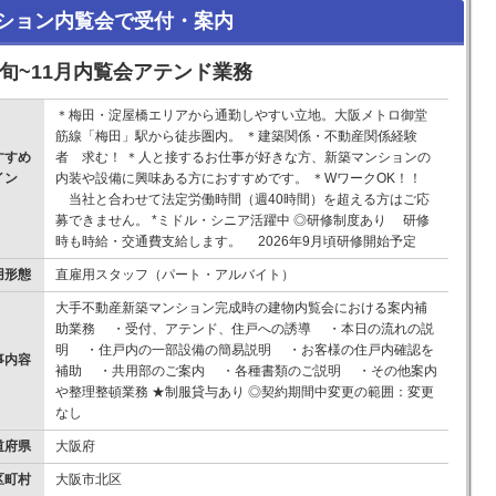
ション内覧会で受付・案内
下旬~11月内覧会アテンド業務
＊梅田・淀屋橋エリアから通勤しやすい立地。大阪メトロ御堂
筋線「梅田」駅から徒歩圏内。 ＊建築関係・不動産関係経験
すすめ
者 求む！ ＊人と接するお仕事が好きな方、新築マンションの
イン
内装や設備に興味ある方におすすめです。 ＊WワークOK！！
！
当社と合わせて法定労働時間（週40時間）を超える方はご応
募できません。 *ミドル・シニア活躍中 ◎研修制度あり 研修
時も時給・交通費支給します。 2026年9月頃研修開始予定
用形態
直雇用スタッフ（パート・アルバイト）
大手不動産新築マンション完成時の建物内覧会における案内補
助業務 ・受付、アテンド、住戸への誘導 ・本日の流れの説
明 ・住戸内の一部設備の簡易説明 ・お客様の住戸内確認を
事内容
補助 ・共用部のご案内 ・各種書類のご説明 ・その他案内
や整理整頓業務 ★制服貸与あり ◎契約期間中変更の範囲：変更
なし
道府県
大阪府
区町村
大阪市北区