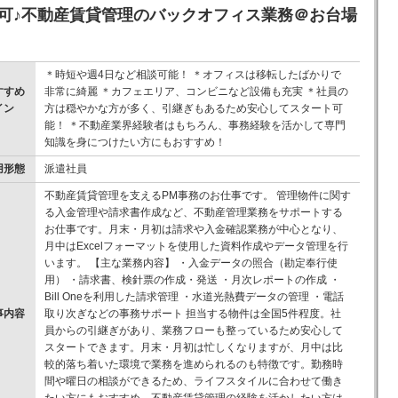
談可♪不動産賃貸管理のバックオフィス業務＠お台場
＊時短や週4日など相談可能！ ＊オフィスは移転したばかりで
すすめ
非常に綺麗 ＊カフェエリア、コンビニなど設備も充実 ＊社員の
イン
方は穏やかな方が多く、引継ぎもあるため安心してスタート可
！
能！ ＊不動産業界経験者はもちろん、事務経験を活かして専門
知識を身につけたい方にもおすすめ！
用形態
派遣社員
不動産賃貸管理を支えるPM事務のお仕事です。 管理物件に関す
る入金管理や請求書作成など、不動産管理業務をサポートする
お仕事です。月末・月初は請求や入金確認業務が中心となり、
月中はExcelフォーマットを使用した資料作成やデータ管理を行
います。 【主な業務内容】 ・入金データの照合（勘定奉行使
用） ・請求書、検針票の作成・発送 ・月次レポートの作成 ・
Bill Oneを利用した請求管理 ・水道光熱費データの管理 ・電話
事内容
取り次ぎなどの事務サポート 担当する物件は全国5件程度。社
員からの引継ぎがあり、業務フローも整っているため安心して
スタートできます。月末・月初は忙しくなりますが、月中は比
較的落ち着いた環境で業務を進められるのも特徴です。勤務時
間や曜日の相談ができるため、ライフスタイルに合わせて働き