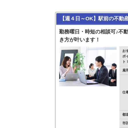
【週４日～OK】駅前の不動
勤務曜日・時短の相談可♪不
き方が叶います！
お
ポ
ト
雇
仕
都
市