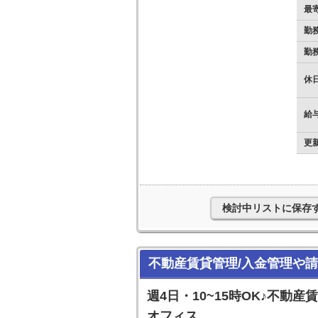
最
勤
勤
休
給
更
検討中リストに保存
不動産賃貸管理/入金管理や請
週4日・10~15時OK♪不
オフィス