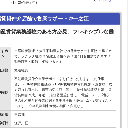
次の25件
(1～25件表示中)
産賃貸仲介店舗で営業サポート＠一之江
動産賃貸業務経験のある方必見、フレキシブルな働
すすめ
＊経験者歓迎 ＊大手不動産会社での営業サポート事務 ＊駅チカ
イン
で、ラクラク通勤 ＊宅建士資格不要 ＊週4日も相談できます ＊
！
勤務曜日・時短ご相談できます
用形態
派遣社員
不動産賃貸仲介営業サポートをお任せいたします 【お仕事内
容】 ・HP物件情報登録 ・HP掲載用物件写真撮影 ・お客様一次
対応（お茶出し、書類の受け渡し等） ・物件確認電話対応 ・賃
事内容
貸契約書作成、発送 ・店頭図面差し替え ・電話、メール対応 ・
その他不動産仲介業に関する事務全般 ※外出も1～2割程度ござ
います。 ◎契約期間中変更の範囲：変更なし
道府県
東京都
区町村
江戸川区