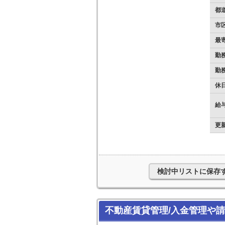
都
市
最
勤
勤
休
給
更
検討中リストに保存
不動産賃貸管理/入金管理や