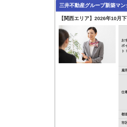
三井不動産グループ新築マン
【関西エリア】2026年10月
お
ポ
ト
雇
仕
都
市