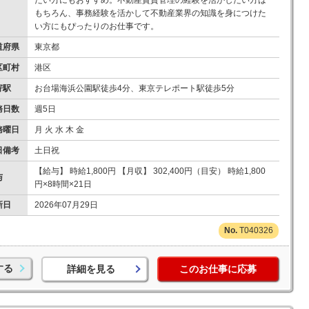
たい方にもおすすめ。不動産賃貸管理の経験を活かしたい方は
もちろん、事務経験を活かして不動産業界の知識を身につけた
い方にもぴったりのお仕事です。
道府県
東京都
区町村
港区
寄駅
お台場海浜公園駅徒歩4分、東京テレポート駅徒歩5分
務日数
週5日
務曜日
月 火 水 木 金
日備考
土日祝
【給与】 時給1,800円 【月収】 302,400円（目安） 時給1,800
与
円×8時間×21日
新日
2026年07月29日
T040326
する
詳細を見る
このお仕事に応募