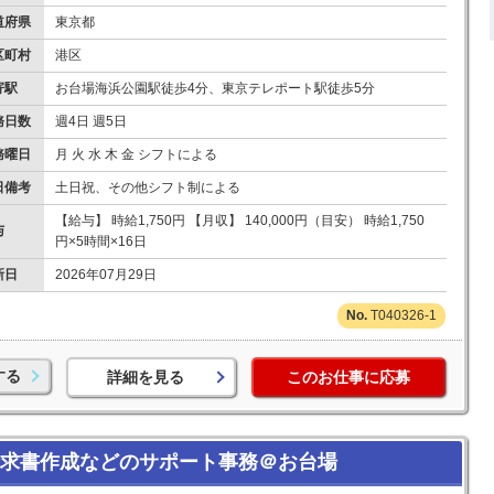
道府県
東京都
区町村
港区
寄駅
お台場海浜公園駅徒歩4分、東京テレポート駅徒歩5分
務日数
週4日 週5日
務曜日
月 火 水 木 金 シフトによる
日備考
土日祝、その他シフト制による
【給与】 時給1,750円 【月収】 140,000円（目安） 時給1,750
与
円×5時間×16日
新日
2026年07月29日
T040326-1
する
詳細を見る
このお仕事に応募
請求書作成などのサポート事務＠お台場