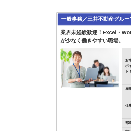
一般事務／三井不動産グルー
業界未経験歓迎！Excel・W
が少なく働きやすい職場。
お
ポ
ト
雇
仕
都