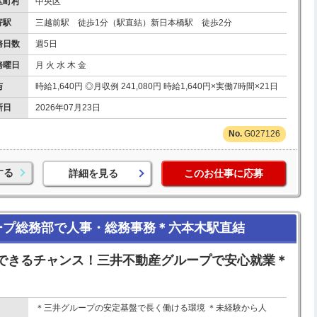
区町村
中央区
寄駅
三越前駅 徒歩1分（駅直結）新日本橋駅 徒歩2分
務日数
週5日
務曜日
月 火 水 木 金
与
時給1,640円 ◎月収例 241,080円 時給1,640円×実働7時間×21日
新日
2026年07月23日
G027126
する
詳細を見る
このお仕事に応募
ープ総務部で人事・総務事務＊六本木駅直結
できるチャンス！三井不動産グループで安心就業＊
＊三井グループの安定基盤で長く働ける環境 ＊未経験から人