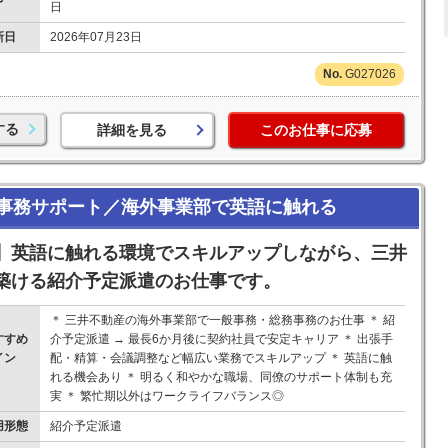
日
新日
2026年07月23日
G027026
する
詳細を見る
このお仕事に応募
事務サポート／海外事業部で英語に触れる
】英語に触れる環境でスキルアップしながら、三井
築ける紹介予定派遣のお仕事です。
＊ 三井不動産の海外事業部で一般事務・総務事務のお仕事 ＊ 紹
すすめ
介予定派遣 → 最長6か月後に契約社員で安定キャリア ＊ 出張手
イン
配・精算・会議調整など幅広い業務でスキルアップ ＊ 英語に触
！
れる機会あり ＊ 明るく和やかな職場、同僚のサポート体制も充
実 ＊ 繁忙期以外はワークライフバランス◎
用形態
紹介予定派遣