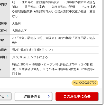
明 ・住戸内の一部設備の簡易説明 ・お客様の住戸内確認を
事内容
補助 ・共用部のご案内 ・各種書類のご説明 ・その他案内
や整理整頓業務 ★制服貸与あり ◎契約期間中変更の範囲：変更
なし
道府県
大阪府
区町村
大阪市北区
JR「大阪」駅徒歩10分、大阪メトロ四つ橋線「西梅田駅」徒歩
寄駅
6分
務日数
週2日 週3日 週4日 週5日 シフト
務曜日
月 火 木 金 土 シフトによる
時給1,380円～ ※研修・ロープレ時は時給1,270円（２~3日程
与
度） ※経験者優遇あり ※その他年1回昇給制度あり ※通勤費全
額支給
KK20260709
する
詳細を見る
このお仕事に応募