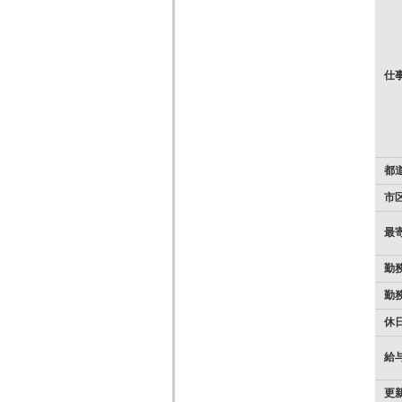
仕
都
市
最
勤
勤
休
給
更