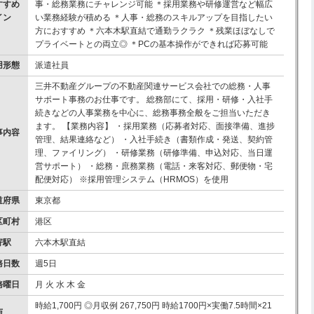
すすめ
事・総務業務にチャレンジ可能 ＊採用業務や研修運営など幅広
イン
い業務経験が積める ＊人事・総務のスキルアップを目指したい
！
方におすすめ ＊六本木駅直結で通勤ラクラク ＊残業ほぼなしで
プライベートとの両立◎ ＊PCの基本操作ができれば応募可能
用形態
派遣社員
三井不動産グループの不動産関連サービス会社での総務・人事
サポート事務のお仕事です。 総務部にて、採用・研修・入社手
続きなどの人事業務を中心に、総務事務全般をご担当いただき
ます。 【業務内容】 ・採用業務（応募者対応、面接準備、進捗
事内容
管理、結果連絡など） ・入社手続き（書類作成・発送、契約管
理、ファイリング） ・研修業務（研修準備、申込対応、当日運
営サポート） ・総務・庶務業務（電話・来客対応、郵便物・宅
配便対応） ※採用管理システム（HRMOS）を使用
道府県
東京都
区町村
港区
寄駅
六本木駅直結
務日数
週5日
務曜日
月 火 水 木 金
時給1,700円 ◎月収例 267,750円 時給1700円×実働7.5時間×21
与