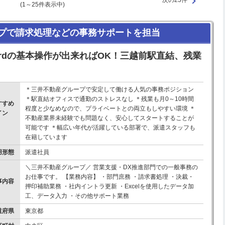
次の25件
(1～25件表示中)
プで請求処理などの事務サポートを担当
ordの基本操作が出来ればOK！三越前駅直結、残業
＊三井不動産グループで安定して働ける人気の事務ポジション
＊駅直結オフィスで通勤のストレスなし ＊残業も月0～10時間
すすめ
程度と少なめなので、プライベートとの両立もしやすい環境 ＊
イン
不動産業界未経験でも問題なく、安心してスタートすることが
！
可能です ＊幅広い年代が活躍している部署で、派遣スタッフも
在籍しています
用形態
派遣社員
＼三井不動産グループ／ 営業支援・DX推進部門での一般事務の
お仕事です。 【業務内容】 ・部門庶務 ・請求書処理 ・決裁・
事内容
押印補助業務 ・社内イントラ更新 ・Excelを使用したデータ加
工、データ入力 ・その他サポート業務
道府県
東京都