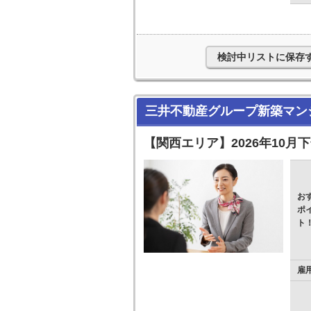
検討中リストに保存
三井不動産グループ新築マン
【関西エリア】2026年10月
お
ポ
ト
雇