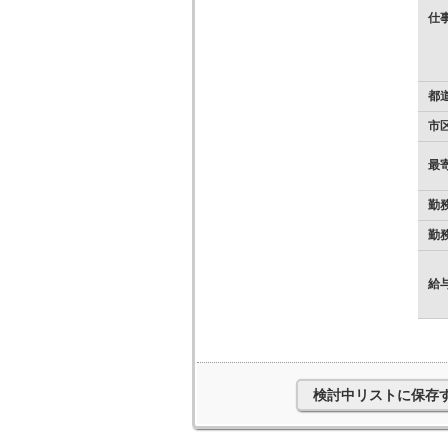
仕
都
市
最
勤
勤
給
検討中リストに保存