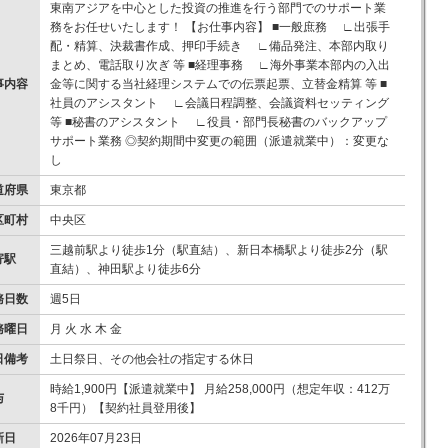
東南アジアを中心とした投資の推進を行う部門でのサポート業
務をお任せいたします！ 【お仕事内容】 ■一般庶務 ∟出張手
配・精算、決裁書作成、押印手続き ∟備品発注、本部内取り
まとめ、電話取り次ぎ 等 ■経理事務 ∟海外事業本部内の入出
事内容
金等に関する当社経理システムでの伝票起票、立替金精算 等 ■
社員のアシスタント ∟会議日程調整、会議資料セッティング
等 ■秘書のアシスタント ∟役員・部門長秘書のバックアップ
サポート業務 ◎契約期間中変更の範囲（派遣就業中）：変更な
し
道府県
東京都
区町村
中央区
三越前駅より徒歩1分（駅直結）、新日本橋駅より徒歩2分（駅
寄駅
直結）、神田駅より徒歩6分
務日数
週5日
務曜日
月 火 水 木 金
日備考
土日祭日、その他会社の指定する休日
時給1,900円【派遣就業中】 月給258,000円（想定年収：412万
与
8千円）【契約社員登用後】
新日
2026年07月23日