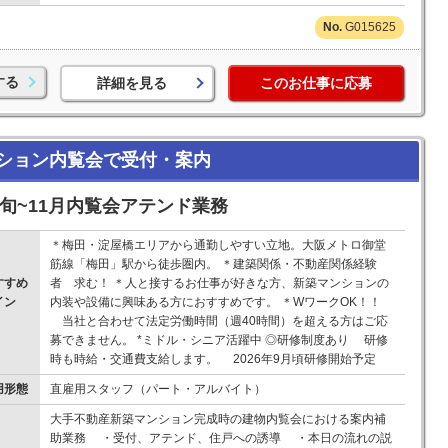
G015625
する
詳細を見る
このお仕事に応募
ション内覧会で受付・案内
下旬~11月内覧会アテンド業務
＊梅田・淀屋橋エリアから通勤しやすい立地。大阪メトロ御堂
筋線「梅田」駅から徒歩圏内。 ＊建築関係・不動産関係経験
すすめ
者 求む！ ＊人と接するお仕事が好きな方、新築マンションの
イン
内装や設備に興味ある方におすすめです。 ＊WワークOK！！
！
当社と合わせて法定労働時間（週40時間）を超える方はご応
募できません。 *ミドル・シニア活躍中 ◎研修制度あり 研修
時も時給・交通費支給します。 2026年9月頃研修開始予定
用形態
直雇用スタッフ（パート・アルバイト）
大手不動産新築マンション完成時の建物内覧会における案内補
助業務 ・受付、アテンド、住戸への誘導 ・本日の流れの説