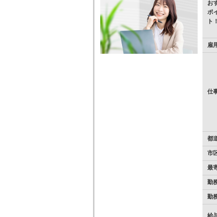
お
ポ
ト
雇
仕
都
市
最
勤
勤
給