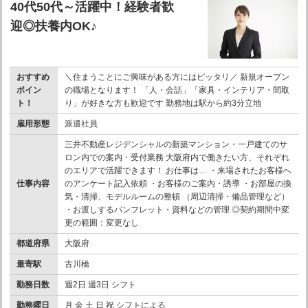
40代50代～活躍中！経験者歓
迎◎扶養内OK♪
おすすめ
＼住まうことにご興味がある方にはピッタリ／ 新規オープン
ポイン
の職場となります！ 「人・会話」「家具・インテリア・間取
ト！
り」が好きな方も歓迎です 勤務地は駅から約3分立地
雇用形態
派遣社員
三井不動産レジデンシャルの新築マンション・一戸建てのサ
ロン内での案内・受付業務 大阪府内で働きたい方、それぞれ
のエリアで活躍できます！ お仕事は… ・来場されたお客様へ
仕事内容
のアンケート記入依頼 ・お客様のご案内・誘導 ・お部屋の換
気・清掃、モデルルームの整頓 （周辺清掃・備品管理など）
・お渡しするパンフレット・資料などの管理 ◎契約期間中変
更の範囲：変更なし
都道府県
大阪府
最寄駅
古川橋
勤務日数
週2日 週3日 シフト
勤務曜日
月 金 土 日 祝 シフトによる