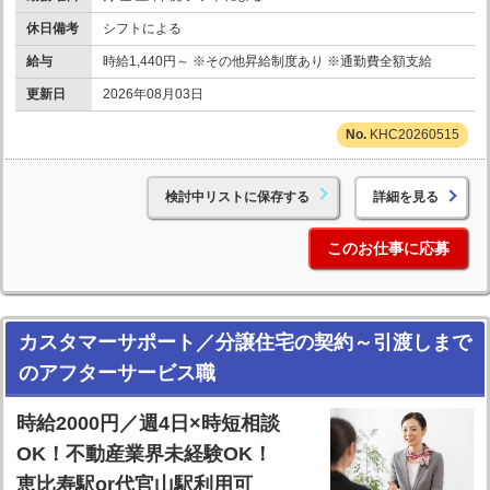
休日備考
シフトによる
給与
時給1,440円～ ※その他昇給制度あり ※通勤費全額支給
更新日
2026年08月03日
KHC20260515
検討中リストに保存する
詳細を見る
このお仕事に応募
カスタマーサポート／分譲住宅の契約～引渡しまで
のアフターサービス職
時給2000円／週4日×時短相談
OK！不動産業界未経験OK！
恵比寿駅or代官山駅利用可