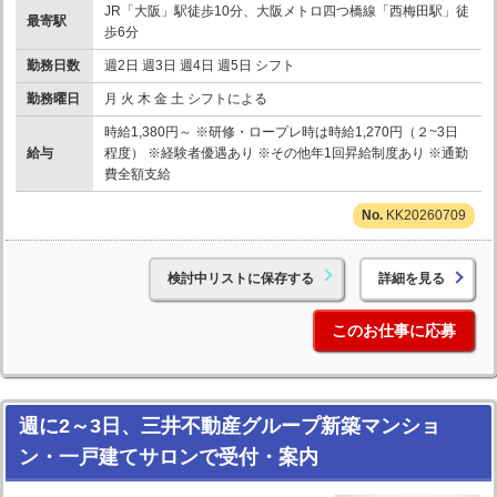
JR「大阪」駅徒歩10分、大阪メトロ四つ橋線「西梅田駅」徒
最寄駅
歩6分
勤務日数
週2日 週3日 週4日 週5日 シフト
勤務曜日
月 火 木 金 土 シフトによる
時給1,380円～ ※研修・ロープレ時は時給1,270円（２~3日
給与
程度） ※経験者優遇あり ※その他年1回昇給制度あり ※通勤
費全額支給
KK20260709
検討中リストに保存する
詳細を見る
このお仕事に応募
週に2～3日、三井不動産グループ新築マンショ
ン・一戸建てサロンで受付・案内