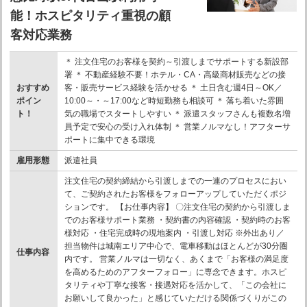
能！ホスピタリティ重視の顧
客対応業務
＊ 注文住宅のお客様を契約～引渡しまでサポートする新設部
署 ＊ 不動産経験不要！ホテル・CA・高級商材販売などの接
おすすめ
客・販売サービス経験を活かせる ＊ 土日含む週4日～OK／
ポイン
10:00～・～17:00など時短勤務も相談可 ＊ 落ち着いた雰囲
ト！
気の職場でスタートしやすい ＊ 派遣スタッフさんも複数名増
員予定で安心の受け入れ体制 ＊ 営業ノルマなし！アフターサ
ポートに集中できる環境
雇用形態
派遣社員
注文住宅の契約締結から引渡しまでの一連のプロセスにおい
て、ご契約されたお客様をフォローアップしていただくポジ
ションです。 【お仕事内容】 〇注文住宅の契約から引渡しま
でのお客様サポート業務 ・契約書の内容確認 ・契約時のお客
様対応 ・住宅完成時の現地案内 ・引渡し対応 ※外出あり／
担当物件は城南エリア中心で、電車移動はほとんどが30分圏
仕事内容
内です。 営業ノルマは一切なく、あくまで「お客様の満足度
を高めるためのアフターフォロー」に専念できます。ホスピ
タリティや丁寧な接客・接遇対応を活かして、「この会社に
お願いして良かった」と感じていただける関係づくりがこの