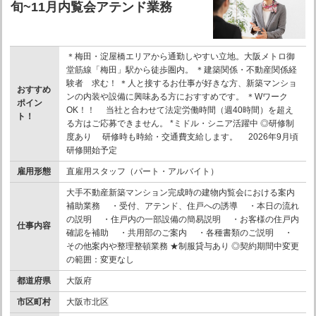
旬~11月内覧会アテンド業務
＊梅田・淀屋橋エリアから通勤しやすい立地。大阪メトロ御
堂筋線「梅田」駅から徒歩圏内。 ＊建築関係・不動産関係経
験者 求む！ ＊人と接するお仕事が好きな方、新築マンショ
おすすめ
ンの内装や設備に興味ある方におすすめです。 ＊Wワーク
ポイン
OK！！ 当社と合わせて法定労働時間（週40時間）を超え
ト！
る方はご応募できません。 *ミドル・シニア活躍中 ◎研修制
度あり 研修時も時給・交通費支給します。 2026年9月頃
研修開始予定
雇用形態
直雇用スタッフ（パート・アルバイト）
大手不動産新築マンション完成時の建物内覧会における案内
補助業務 ・受付、アテンド、住戸への誘導 ・本日の流れ
の説明 ・住戸内の一部設備の簡易説明 ・お客様の住戸内
仕事内容
確認を補助 ・共用部のご案内 ・各種書類のご説明 ・
その他案内や整理整頓業務 ★制服貸与あり ◎契約期間中変更
の範囲：変更なし
都道府県
大阪府
市区町村
大阪市北区