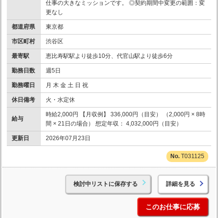
仕事の大きなミッションです。 ◎契約期間中変更の範囲：変
更なし
都道府県
東京都
市区町村
渋谷区
最寄駅
恵比寿駅駅より徒歩10分、代官山駅より徒歩6分
勤務日数
週5日
勤務曜日
月 木 金 土 日 祝
休日備考
火・水定休
時給2,000円 【月収例】 336,000円（目安） （2,000円 × 8時
給与
間 × 21日の場合） 想定年収： 4,032,000円（目安）
更新日
2026年07月23日
T031125
検討中リストに保存する
詳細を見る
このお仕事に応募