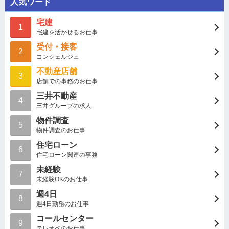
人気ワード
宅建
1
宅建を活かせるお仕事
受付・接客
2
コンシェルジュ
不動産店舗
3
店舗での事務のお仕事
三井不動産
4
三井グループの求人
物件調査
5
物件調査のお仕事
住宅ローン
6
住宅ローン関連の事務
未経験
7
未経験OKのお仕事
週4日
8
週4日勤務のお仕事
コールセンター
9
テレオペのお仕事