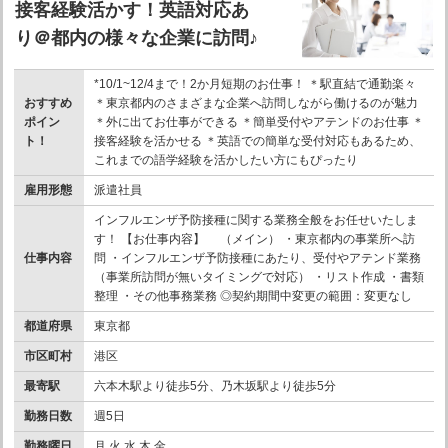
接客経験活かす！英語対応あ
り＠都内の様々な企業に訪問♪
*10/1~12/4まで！2か月短期のお仕事！ ＊駅直結で通勤楽々
おすすめ
＊東京都内のさまざまな企業へ訪問しながら働けるのが魅力
ポイン
＊外に出てお仕事ができる ＊簡単受付やアテンドのお仕事 ＊
ト！
接客経験を活かせる ＊英語での簡単な受付対応もあるため、
これまでの語学経験を活かしたい方にもぴったり
雇用形態
派遣社員
インフルエンザ予防接種に関する業務全般をお任せいたしま
す！ 【お仕事内容】 （メイン） ・東京都内の事業所へ訪
仕事内容
問 ・インフルエンザ予防接種にあたり、受付やアテンド業務
（事業所訪問が無いタイミングで対応） ・リスト作成 ・書類
整理 ・その他事務業務 ◎契約期間中変更の範囲：変更なし
都道府県
東京都
市区町村
港区
最寄駅
六本木駅より徒歩5分、乃木坂駅より徒歩5分
勤務日数
週5日
勤務曜日
月 火 水 木 金