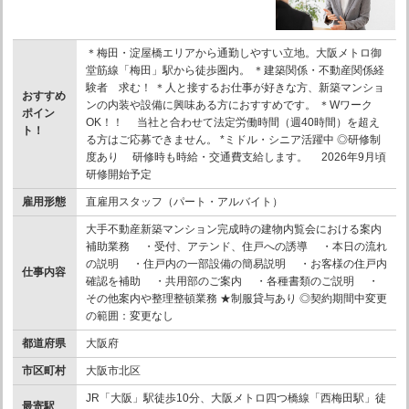
＊梅田・淀屋橋エリアから通勤しやすい立地。大阪メトロ御
堂筋線「梅田」駅から徒歩圏内。 ＊建築関係・不動産関係経
験者 求む！ ＊人と接するお仕事が好きな方、新築マンショ
おすすめ
ンの内装や設備に興味ある方におすすめです。 ＊Wワーク
ポイン
OK！！ 当社と合わせて法定労働時間（週40時間）を超え
ト！
る方はご応募できません。 *ミドル・シニア活躍中 ◎研修制
度あり 研修時も時給・交通費支給します。 2026年9月頃
研修開始予定
雇用形態
直雇用スタッフ（パート・アルバイト）
大手不動産新築マンション完成時の建物内覧会における案内
補助業務 ・受付、アテンド、住戸への誘導 ・本日の流れ
の説明 ・住戸内の一部設備の簡易説明 ・お客様の住戸内
仕事内容
確認を補助 ・共用部のご案内 ・各種書類のご説明 ・
その他案内や整理整頓業務 ★制服貸与あり ◎契約期間中変更
の範囲：変更なし
都道府県
大阪府
市区町村
大阪市北区
JR「大阪」駅徒歩10分、大阪メトロ四つ橋線「西梅田駅」徒
最寄駅