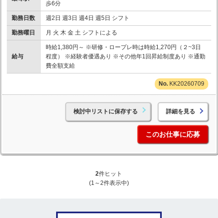
歩6分
勤務日数
週2日 週3日 週4日 週5日 シフト
勤務曜日
月 火 木 金 土 シフトによる
時給1,380円～ ※研修・ロープレ時は時給1,270円（２~3日
給与
程度） ※経験者優遇あり ※その他年1回昇給制度あり ※通勤
費全額支給
KK20260709
検討中リストに保存する
詳細を見る
このお仕事に応募
2
件ヒット
(1～2件表示中)