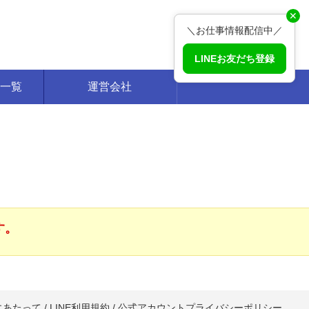
✕
＼お仕事情報配信中／
LINEお友だち登録
一覧
運営会社
す。
にあたって
/
LINE利用規約
/
公式アカウントプライバシーポリシー