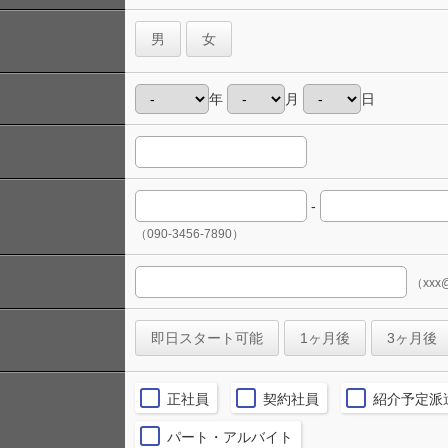
男
女
年
月
日
-
（090-3456-7890）
（xxx@
即日スタート可能
1ヶ月後
3ヶ月後
正社員
契約社員
紹介予定派
パート・アルバイト