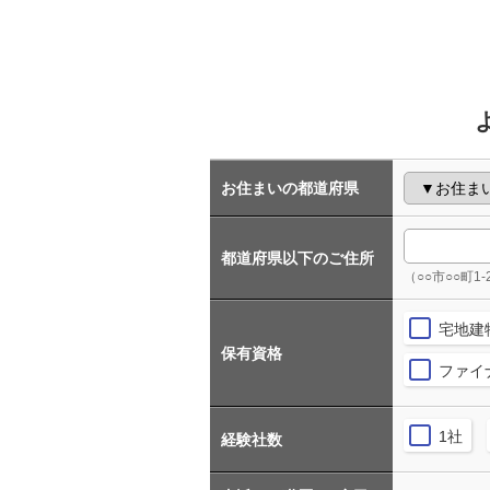
お住まいの都道府県
都道府県以下のご住所
（○○市○○町1-
宅地建
保有資格
ファイ
1社
経験社数