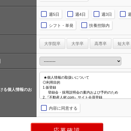
週5日
週4日
週3日
シフト・単発
扶養控除内
大学院卒
大学卒
高専卒
短大卒
おける個人情報のお
内容に同意する