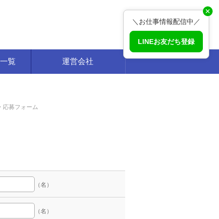
✕
＼お仕事情報配信中／
LINEお友だち登録
一覧
運営会社
応募フォーム
（名）
（名）