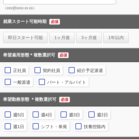
（xxx@xxxx.xx.xx）
就業スタート可能時期
必須
即日スタート可能
1ヶ月後
3ヶ月後
1年以内
希望雇用形態＊複数選択可
必須
正社員
契約社員
紹介予定派遣
一般派遣
パート・アルバイト
希望勤務形態 ＊複数選択可
必須
週5日
週4日
週3日
週2日
週1日
シフト・単発
扶養控除内