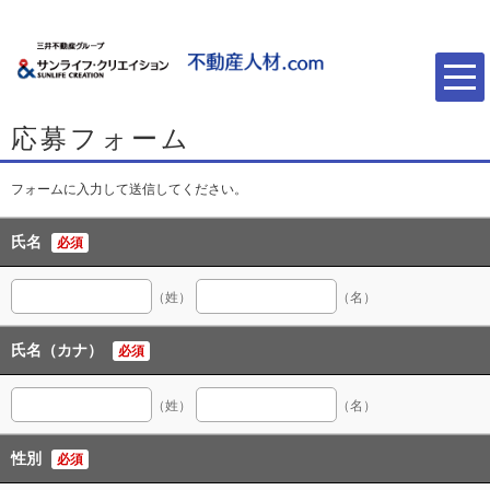
応募フォーム
フォームに入力して送信してください。
氏名
必須
（姓）
（名）
氏名（カナ）
必須
（姓）
（名）
性別
必須