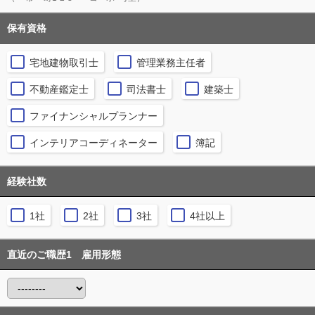
保有資格
宅地建物取引士
管理業務主任者
不動産鑑定士
司法書士
建築士
ファイナンシャルプランナー
インテリアコーディネーター
簿記
経験社数
1社
2社
3社
4社以上
直近のご職歴1 雇用形態