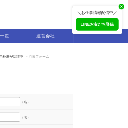
✕
＼お仕事情報配信中／
LINEお友だち登録
一覧
運営会社
年齢層が活躍中
応募フォーム
（名）
（名）