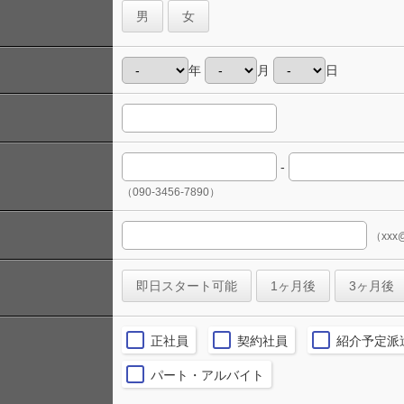
男
女
年
月
日
-
（090-3456-7890）
（xxx@
即日スタート可能
1ヶ月後
3ヶ月後
正社員
契約社員
紹介予定派
パート・アルバイト