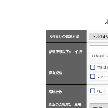
お住まいの都道府県
都道府県以下のご住所
（○○市○○町1-
宅地建
保有資格
ファイ
1社
経験社数
直近のご職歴1 雇用