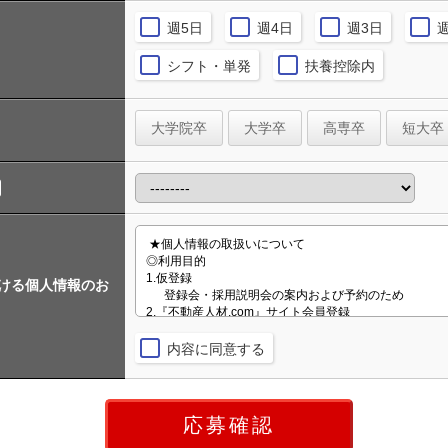
週5日
週4日
週3日
シフト・単発
扶養控除内
大学院卒
大学卒
高専卒
短大卒
おける個人情報のお
内容に同意する