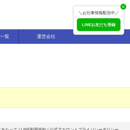
✕
＼お仕事情報配信中／
LINEお友だち登録
一覧
運営会社
にあたって
/
LINE利用規約
/
公式アカウントプライバシーポリシー