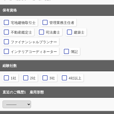
保有資格
宅地建物取引士
管理業務主任者
不動産鑑定士
司法書士
建築士
ファイナンシャルプランナー
インテリアコーディネーター
簿記
経験社数
1社
2社
3社
4社以上
直近のご職歴1 雇用形態