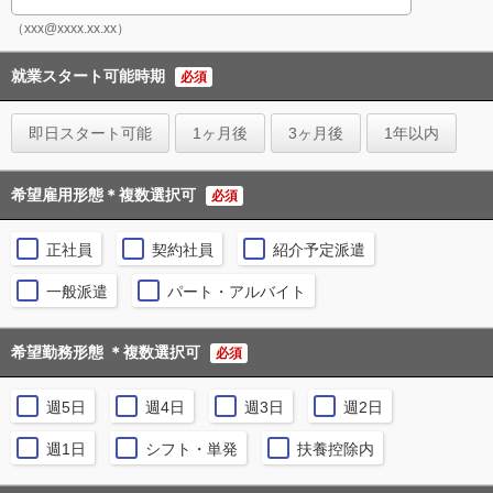
（xxx@xxxx.xx.xx）
就業スタート可能時期
必須
即日スタート可能
1ヶ月後
3ヶ月後
1年以内
希望雇用形態＊複数選択可
必須
正社員
契約社員
紹介予定派遣
一般派遣
パート・アルバイト
希望勤務形態 ＊複数選択可
必須
週5日
週4日
週3日
週2日
週1日
シフト・単発
扶養控除内