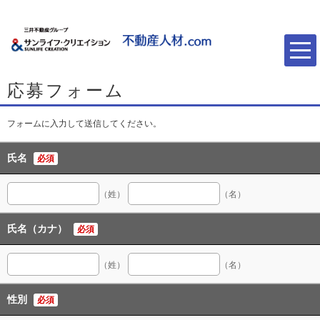
応募フォーム
フォームに入力して送信してください。
氏名
必須
（姓）
（名）
氏名（カナ）
必須
（姓）
（名）
性別
必須