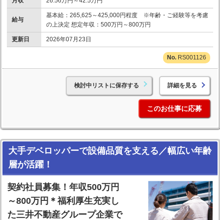
月収
26.56万円～42.5万円
基本給：265,625～425,000円程度 ※年齢・ご経験等を考慮
給与
の上決定 想定年収：500万円～800万円
更新日
2026年07月23日
RS001126
検討中リストに保存する
詳細を見る
このお仕事に応募
大手デベロッパーで設備品質を支える／幅広い年齢
層が活躍！
契約社員募集！年収500万円
～800万円＊福利厚生充実し
た三井不動産グループ企業で