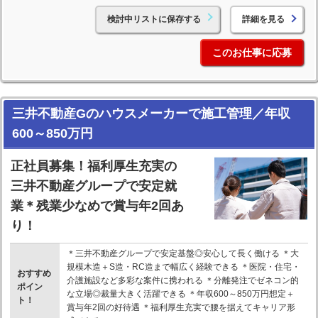
検討中リストに保存する
詳細を見る
このお仕事に応募
三井不動産Gのハウスメーカーで施工管理／年収
600～850万円
正社員募集！福利厚生充実の
三井不動産グループで安定就
業＊残業少なめで賞与年2回あ
り！
＊三井不動産グループで安定基盤◎安心して長く働ける ＊大
規模木造＋S造・RC造まで幅広く経験できる ＊医院・住宅・
おすすめ
介護施設など多彩な案件に携われる ＊分離発注でゼネコン的
ポイン
な立場◎裁量大きく活躍できる ＊年収600～850万円想定＋
ト！
賞与年2回の好待遇 ＊福利厚生充実で腰を据えてキャリア形