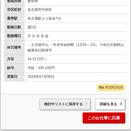
都道府県
愛知県
市区町村
名古屋市中村区
最寄駅
名古屋駅より徒歩7分
勤務日数
週5日
勤務曜日
月 火 水 木 金
・土日祝中心 ・年末年始休暇（12/29～1/3） ※休日出勤時は
休日備考
振替休日取得可
月収
34.51万円～
給与
月給：345,100円
更新日
2026年07月08日
RS002926
検討中リストに保存する
詳細を見る
このお仕事に応募