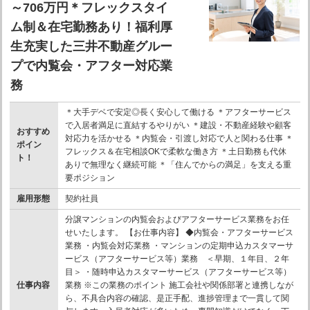
～706万円＊フレックスタイ
ム制＆在宅勤務あり！福利厚
生充実した三井不動産グルー
プで内覧会・アフター対応業
務
＊大手デベで安定◎長く安心して働ける ＊アフターサービス
で入居者満足に直結するやりがい ＊建設・不動産経験や顧客
おすすめ
対応力を活かせる ＊内覧会・引渡し対応で人と関わる仕事 ＊
ポイン
フレックス＆在宅相談OKで柔軟な働き方 ＊土日勤務も代休
ト！
ありで無理なく継続可能 ＊「住んでからの満足」を支える重
要ポジション
雇用形態
契約社員
分譲マンションの内覧会およびアフターサービス業務をお任
せいたします。 【お仕事内容】 ◆内覧会・アフターサービス
業務 ・内覧会対応業務 ・マンションの定期申込カスタマーサ
ービス（アフターサービス等）業務 ＜早期、１年目、２年
目＞ ・随時申込カスタマーサービス（アフターサービス等）
仕事内容
業務 ※この業務のポイント 施工会社や関係部署と連携しなが
ら、不具合内容の確認、是正手配、進捗管理まで一貫して関