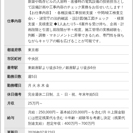
新築や既存ビルの入居時・改修時の電気設備の技術担当とし
て設備計画や工事内容のチェック業務をお任せいたします！
【お仕事内容】 ・各種設備工事技術支援 ・中間/竣工検査立
会い ・諸官庁の法的確認 ・設計図/施工図チェック ・積算
仕事内容
支援・見積査定 ◆1人あたり5～6案件を受け持ち、企画・計
画段階と引渡し前段階が半々程度。施工管理の実務経験を、
判断・調整・マネジメントに昇華できるため、専門性を保ち
ながらキャリアの幅を広げることが可能です。
都道府県
東京都
市区町村
中央区
最寄駅
東銀座駅より徒歩3分／銀座駅より徒歩6分
勤務日数
週5日
勤務曜日
月 火 水 木 金
休日備考
完全週休二日制、土・ 日・祝、年末年始5日
月収
25万円～
月給：250,000円～ 基本給220,000円～を含む/月 ※上限金額
給与
には想定残業代を含む ※年齢・経験等を考慮し決定（残業代
別途支給） 想定年収：400万円～700万円
更新日
2026年07月23日