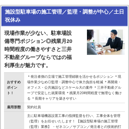
施設型駐車場の施工管理／監理・調整が中心／土日
祝休み
現場作業が少ない、駐車場設
備専門ポジション◎残業月20
時間程度の働きやすさと三井
不動産グループならではの福
利厚生が魅力です。
＊発注者側の立場で施工管理経験を活かせるポジション ＊現
おすすめ
場作業少なめ◎監理・調整中心で体力負担を軽減 ＊再開発・
ポイン
オフィス・公共施設などスケール大の案件 ＊三井不動産グル
ト！
ープで安定した就業環境 ＊残業月20時間程度で無理なく働け
る ＊長期キャリアを築きやすい
雇用形態
契約社員
主に駐車場機器設置工事の指揮監督を行い、工事全体を管理
（監理）をお任せいたします！ 【施設型駐車場の施工管理
（監理）業務】 ・ゼネコン／サブコン／発注者との技術的打