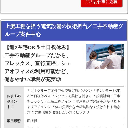
このお仕事に応募
上流工程を担う電気設備の技術担当／三井不動産グ
ループ案件中心
【週2在宅OK＆土日祝休み】
三井不動産グループだから、
フレックス、直行直帰、シェ
アオフィスの利用可能など、
働きやすい環境が充実◎
＊大手グループ案件中心で安定感バツグン ＊週2リモートOK
おすすめ
＆土日祝休み＆フレックスで柔軟な働き方 ＊設備計画・工事
ポイン
チェックなど上流工程メイン ＊発注者側で経験を活かせるキ
ト！
ャリアチェンジ ＊体力負担少なめ◎無理なく続けられる働き
方 ＊労働環境を改善したい方にピッタリ
雇用形態
正社員