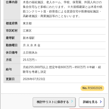
仕事内容
木造の福祉施設、老人ホーム、学校、保育園、外国人向けの
集合住宅など多岐にわたります。 ※大規模建築とは木造や鉄
筋コンクリート造・鉄骨造による賃貸住宅や医療福祉施設・
高齢者施設・商業施設等のことをいいます。
都道府県
東京都
市区町村
江東区
最寄駅
新木場駅
勤務曜日
月 火 水 木 金
休日備考
土日祝休み
月収
25.5万円～
月給255,000円以上 想定年収600万円～850万円 ※年齢・経
給与
験等を考慮し決定
更新日
2026年07月23日
RS002026
検討中リストに保存する
詳細を見る