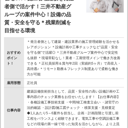
者側で活かす！三井不動産グ
ループの案件中心！設備の品
質・安全を守る＊残業削減を
目指せる環境
＊発注者側として建築・建設業界の施工管理経験を活かせる
レアポジション ＊設備計画や工事チェックなど“品質・安全
おすすめ
を守る側”で活躍◎ ＊三井不動産グループ案件中心で安定性
ポイン
も抜群 ＊現場常駐なし！業者・工期管理メインで働き方改善
ト！
できる ＊正社員採用＆賞与年2回（実績約5ヶ月）で高収入・
高待遇♪ ＊リモート勤務＆フレックス制度ありで柔軟な働き
方が可能
雇用形態
正社員
建築設備技術担当として、品質・安全性の高い設備計画や工
事内容のチェック業務をお任せいたします！ 【お仕事内容】
・各種設備工事技術支援 ・中間/竣工検査立会い ・諸官庁の
法的確認 ・設計図/施工図チェック ・積算支援・見積査定
仕事内容
◆1人あたり5～6案件を担当し、企画・計画段階と引渡し前
工程をバランスよく経験できます。電気工事や空調設備工事
などの現場の第一線で培った知見を活かしながら、より上流