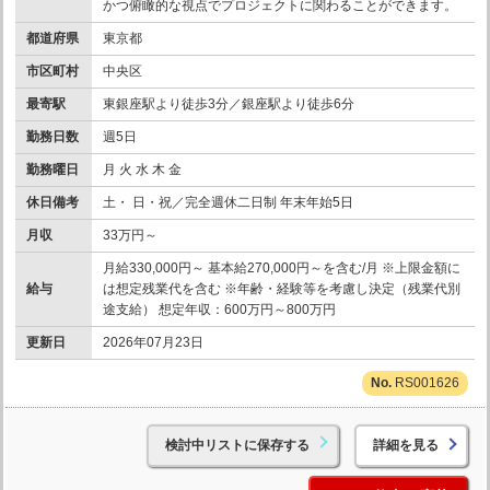
かつ俯瞰的な視点でプロジェクトに関わることができます。
都道府県
東京都
市区町村
中央区
最寄駅
東銀座駅より徒歩3分／銀座駅より徒歩6分
勤務日数
週5日
勤務曜日
月 火 水 木 金
休日備考
土・ 日・祝／完全週休二日制 年末年始5日
月収
33万円～
月給330,000円～ 基本給270,000円～を含む/月 ※上限金額に
給与
は想定残業代を含む ※年齢・経験等を考慮し決定（残業代別
途支給） 想定年収：600万円～800万円
更新日
2026年07月23日
RS001626
検討中リストに保存する
詳細を見る