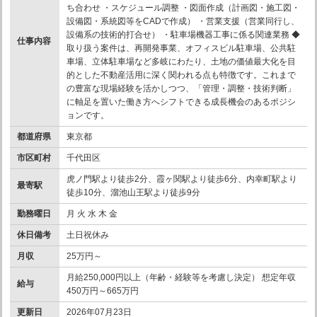
ち合わせ ・スケジュール調整 ・図面作成（計画図・施工図・
設備図・系統図等をCADで作成） ・営業支援（営業同行し、
設備系の技術的打合せ） ・駐車場機器工事に係る関連業務 ◆
仕事内容
取り扱う案件は、再開発事業、オフィスビル駐車場、公共駐
車場、立体駐車場など多岐にわたり、土地の価値最大化を目
的とした不動産活用に深く関われる点も特徴です。これまで
の豊富な現場経験を活かしつつ、「管理・調整・技術判断」
に軸足を置いた働き方へシフトできる成長機会のあるポジシ
ョンです。
都道府県
東京都
市区町村
千代田区
虎ノ門駅より徒歩2分、霞ヶ関駅より徒歩6分、内幸町駅より
最寄駅
徒歩10分、溜池山王駅より徒歩9分
勤務曜日
月 火 水 木 金
休日備考
土日祝休み
月収
25万円～
月給250,000円以上（年齢・経験等を考慮し決定） 想定年収
給与
450万円～665万円
更新日
2026年07月23日