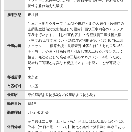
・グループ案件中心ながら、外部案件も増加中。将来性と成
長性を兼ね備えた環境
雇用形態
正社員
＼三井不動産グループ／ 新築や既存ビルの入居時・改修時の
空調衛生設備の技術担当して設備計画や工事内容のチェック
業務を行います。 【お仕事内容】 ・各種設備工事技術支援
・中間/竣工検査立会い ・諸官庁の法的確認 ・設計図/施工図
仕事内容
チェック ・積算支援・見積査定 ◆案件は1人あたり5～6件
を担当し、企画・計画段階と引渡し前の工程をバランスよく
担当。発注者として業者や工期のマネジメントを行うため、
現場施工管理とは異なる視点でスキルを磨くことが可能で
す。
都道府県
東京都
市区町村
中央区
最寄駅
東銀座駅より徒歩3分／銀座駅より徒歩6分
勤務日数
週5日
勤務曜日
月 火 水 木 金
完全週休二日制（土・日・祝） ※土日出勤の場合は必ず代休
休日備考
取得 【土日出勤について】 抱える案件の繁忙期に年数日ある