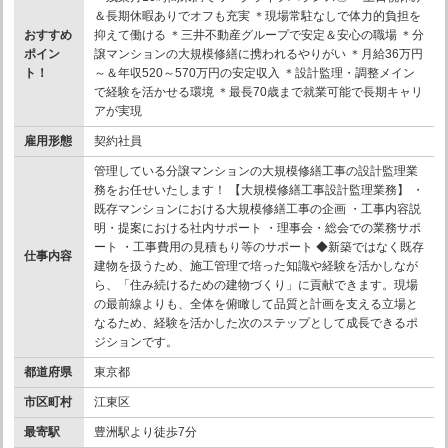
＆長期休暇ありでオフも充実 ＊現場常駐なしで体力的負担を
おすすめ
抑えて働ける ＊三井不動産グループで安定＆安心の職場 ＊分
ポイン
譲マンションの大規模修繕に携われるやりがい ＊月給36万円
ト！
～＆年収520～570万円の安定収入 ＊設計監理・調整メイン
で経験を活かせる環境 ＊最長70歳まで就業可能で長期キャリ
アが実現
雇用形態
契約社員
管理している分譲マンションの大規模修繕工事の設計監理業
務をお任せいたします！ 【大規模修繕工事設計監理業務】 ・
既存マンションにおける大規模修繕工事の企画 ・工事内容説
明・提案における社内サポート ・理事会・総会での業務サポ
ート ・工事費用の見積もり等のサポート ◆新築ではなく既存
仕事内容
建物を扱うため、施工管理で培った知識や経験を活かしなが
ら、「住み続けるための建物づくり」に貢献できます。現場
の最前線よりも、全体を俯瞰して品質と計画を支える立場と
なるため、経験を活かした次のステップとして成長できるポ
ジションです。
都道府県
東京都
市区町村
江東区
最寄駅
豊洲駅より徒歩7分