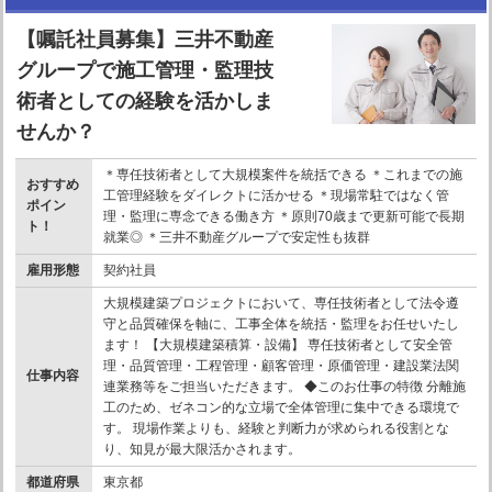
【嘱託社員募集】三井不動産
グループで施工管理・監理技
術者としての経験を活かしま
せんか？
＊専任技術者として大規模案件を統括できる ＊これまでの施
おすすめ
工管理経験をダイレクトに活かせる ＊現場常駐ではなく管
ポイン
理・監理に専念できる働き方 ＊原則70歳まで更新可能で長期
ト！
就業◎ ＊三井不動産グループで安定性も抜群
雇用形態
契約社員
大規模建築プロジェクトにおいて、専任技術者として法令遵
守と品質確保を軸に、工事全体を統括・監理をお任せいたし
ます！ 【大規模建築積算・設備】 専任技術者として安全管
理・品質管理・工程管理・顧客管理・原価管理・建設業法関
仕事内容
連業務等をご担当いただきます。 ◆このお仕事の特徴 分離施
工のため、ゼネコン的な立場で全体管理に集中できる環境で
す。 現場作業よりも、経験と判断力が求められる役割とな
り、知見が最大限活かされます。
都道府県
東京都