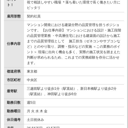
視で相談しやすい職場 ＊落ち着いた環境で長く働きたい方に
ト！
ピッタリ
雇用形態
契約社員
マンション開発における建築分野の品質管理を担うポジショ
ンです。 【お仕事内容】 マンションにおける設計・施工段階
の品質管理業務 ・中高層住宅における建築面の設計から施工
までの品質管理役として 施工担当（ゼネコンやサブコンな
仕事内容
ど）とのやり取り、調整・指示などの実施 ＜この業務のポイ
ント＞ 現場に出向く機会も多く、実際の施工状況を踏まえた
判断が求められるため、これまでの実務経験を存分に活かせ
ます。
都道府県
東京都
市区町村
中央区
三越前駅より徒歩1分（駅直結）、新日本橋駅より徒歩2分
最寄駅
（駅直結）、神田駅より徒歩6分
勤務日数
週5日
勤務曜日
月 火 水 木 金
休日備考
土日祝休み