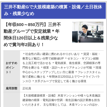
三井不動産Gで大規模建築の積算・設備／土日祝休
み・残業少なめ
【年収600～850万円】三井不
動産グループで安定就業＊年
間休日120日以上＆残業少な
めで賞与年2回あり！
＊社会性の高い建築に携われるやりがいあり ＊賃貸・福祉・
教育など幅広い分野で経験値UP ＊ゼネコン・サブコン経験
おすすめ
を上流工程で活かせる ＊電気積算、衛生積算、空調積算の専
ポイン
門性を磨ける ＊積算・設計へキャリアチェンジが可能 ＊現場
ト！
中心からステップアップしたい方に最適 ＊フレックスタイム
制で柔軟に働ける ＊年間休日120日以上でワークライフバラ
ンス◎ ＊大手グループで安定して長く働ける環境
雇用形態
正社員
【大規模建築積算・設備】 木造マンションや様々な木造施設
建築物の積算・電気設備や空調・衛生設備の設計業務を担当
いただきます。 主な現場としては、木造マンションのほか、