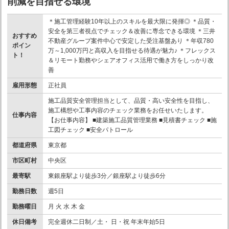
削減を目指せる環境
＊施工管理経験10年以上のスキルを最大限に発揮◎ ＊品質・
安全を第三者視点でチェック＆改善に専念できる環境 ＊三井
おすすめ
不動産グループ案件中心で安定した受注基盤あり ＊年収780
ポイン
万～1,000万円と高収入を目指せる待遇が魅力♪ ＊フレックス
ト！
＆リモート勤務やシェアオフィス活用で働き方をしっかり改
善
雇用形態
正社員
施工品質安全管理担当として、品質・高い安全性を目指し、
施工構想や工事内容のチェック業務をお任せいたします。
仕事内容
【お仕事内容】 ■建築施工品質管理業務 ■見積書チェック ■施
工図チェック ■安全パトロール
都道府県
東京都
市区町村
中央区
最寄駅
東銀座駅より徒歩3分／銀座駅より徒歩6分
勤務日数
週5日
勤務曜日
月 火 水 木 金
休日備考
完全週休二日制／土・ 日・祝 年末年始5日