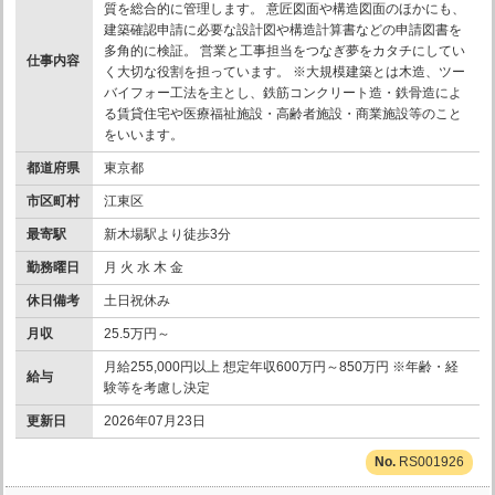
質を総合的に管理します。 意匠図面や構造図面のほかにも、
建築確認申請に必要な設計図や構造計算書などの申請図書を
多角的に検証。 営業と工事担当をつなぎ夢をカタチにしてい
仕事内容
く大切な役割を担っています。 ※大規模建築とは木造、ツー
バイフォー工法を主とし、鉄筋コンクリート造・鉄骨造によ
る賃貸住宅や医療福祉施設・高齢者施設・商業施設等のこと
をいいます。
都道府県
東京都
市区町村
江東区
最寄駅
新木場駅より徒歩3分
勤務曜日
月 火 水 木 金
休日備考
土日祝休み
月収
25.5万円～
月給255,000円以上 想定年収600万円～850万円 ※年齢・経
給与
験等を考慮し決定
更新日
2026年07月23日
RS001926