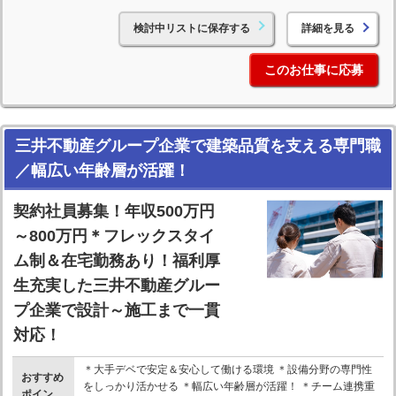
検討中リストに保存する
詳細を見る
このお仕事に応募
三井不動産グループ企業で建築品質を支える専門職
／幅広い年齢層が活躍！
契約社員募集！年収500万円
～800万円＊フレックスタイ
ム制＆在宅勤務あり！福利厚
生充実した三井不動産グルー
プ企業で設計～施工まで一貫
対応！
＊大手デベで安定＆安心して働ける環境 ＊設備分野の専門性
おすすめ
をしっかり活かせる ＊幅広い年齢層が活躍！ ＊チーム連携重
ポイン