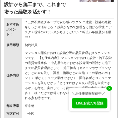
設計から施工まで、これまで
培った経験を活かす！
＊三井不動産グループで安心感バツグン ＊建設・設備の経験
おすすめ
をしっかり活かせる ＊残業少なめで無理なく働ける環境 ＊デ
ポイン
スク＋現場のバランスがちょうどいい ＊幅広い年齢層が活躍
ト！
中！
雇用形態
契約社員
マンション開発における設備分野の品質管理を担うポジショ
ンです。 【お仕事内容】 マンションにおける設計・施工段階
の品質管理業務 ・中高層住宅における設備面の設計から施工
までの品質管理役として 施工担当（ゼネコンやサブコンな
ど）とのやり取り、調整・指示などの実施 ＜この業務のポイ
仕事内容
ント＞ 単なるチェック業務ではなく、関係各所とコミュニケ
ーションを取りながら「どうすればより良い品質を実現でき
るか」を考え、実行していく役割です。現場に出向く機会も
✕
多く、机上だけでは得られない実践的な知見を活かし続けら
＼お仕事情報配信中／
れる点も特徴です。
LINEお友だち登録
都道府県
東京都
市区町村
中央区