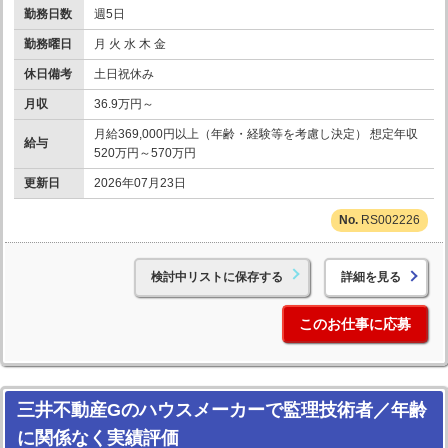
勤務日数
週5日
勤務曜日
月 火 水 木 金
休日備考
土日祝休み
月収
36.9万円～
月給369,000円以上（年齢・経験等を考慮し決定） 想定年収
給与
520万円～570万円
更新日
2026年07月23日
RS002226
検討中リストに保存する
詳細を見る
このお仕事に応募
三井不動産Gのハウスメーカーで監理技術者／年齢
に関係なく実績評価