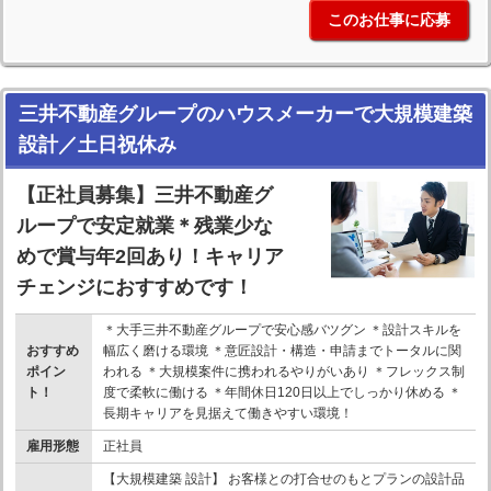
このお仕事に応募
三井不動産グループのハウスメーカーで大規模建築
設計／土日祝休み
【正社員募集】三井不動産グ
ループで安定就業＊残業少な
めで賞与年2回あり！キャリア
チェンジにおすすめです！
＊大手三井不動産グループで安心感バツグン ＊設計スキルを
おすすめ
幅広く磨ける環境 ＊意匠設計・構造・申請までトータルに関
ポイン
われる ＊大規模案件に携われるやりがいあり ＊フレックス制
ト！
度で柔軟に働ける ＊年間休日120日以上でしっかり休める ＊
長期キャリアを見据えて働きやすい環境！
雇用形態
正社員
【大規模建築 設計】 お客様との打合せのもとプランの設計品