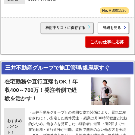
RS001526
検討中リストに保存する
詳細を見る
このお仕事に応募
三井不動産グループで施工管理/銀座駅すぐ
在宅勤務や直行直帰もOK！年
収400～700万！発注者側で経
験を活かす！
・三井不動産グループとの強固な協力関係により、景気に左
右されにくい安定した案件受注 ・残業は月30時間程度と比較
おすすめ
的少なめ。働き方を見直したい経験者に最適 ・週2回までの
ポイン
在宅勤務・直行直帰が可能。柔軟で無理のない働き方を実現
ト！