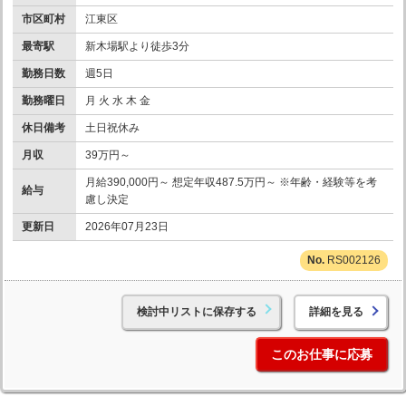
市区町村
江東区
最寄駅
新木場駅より徒歩3分
勤務日数
週5日
勤務曜日
月 火 水 木 金
休日備考
土日祝休み
月収
39万円～
月給390,000円～ 想定年収487.5万円～ ※年齢・経験等を考
給与
慮し決定
更新日
2026年07月23日
RS002126
検討中リストに保存する
詳細を見る
このお仕事に応募