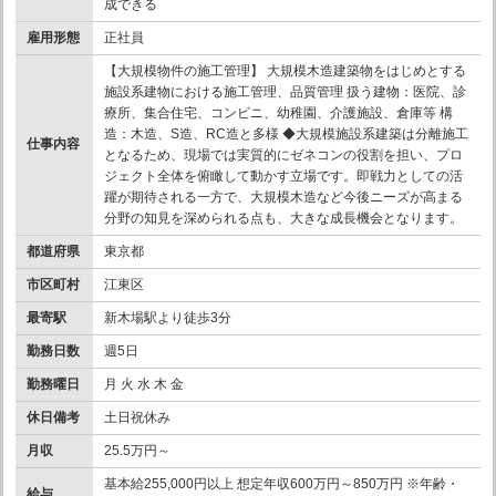
成できる
雇用形態
正社員
【大規模物件の施工管理】 大規模木造建築物をはじめとする
施設系建物における施工管理、品質管理 扱う建物：医院、診
療所、集合住宅、コンビニ、幼稚園、介護施設、倉庫等 構
造：木造、S造、RC造と多様 ◆大規模施設系建築は分離施工
仕事内容
となるため、現場では実質的にゼネコンの役割を担い、プロ
ジェクト全体を俯瞰して動かす立場です。即戦力としての活
躍が期待される一方で、大規模木造など今後ニーズが高まる
分野の知見を深められる点も、大きな成長機会となります。
都道府県
東京都
市区町村
江東区
最寄駅
新木場駅より徒歩3分
勤務日数
週5日
勤務曜日
月 火 水 木 金
休日備考
土日祝休み
月収
25.5万円～
基本給255,000円以上 想定年収600万円～850万円 ※年齢・
給与