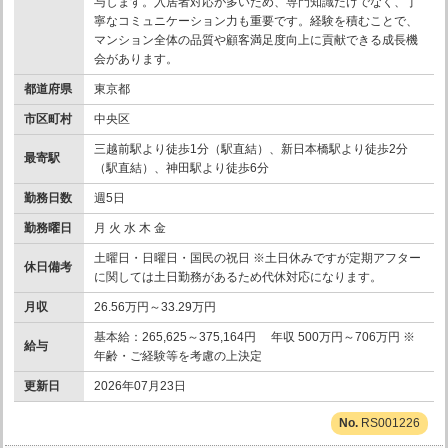
与します。入居者対応が多いため、専門知識だけでなく、丁
寧なコミュニケーション力も重要です。経験を積むことで、
マンション全体の品質や顧客満足度向上に貢献できる成長機
会があります。
都道府県
東京都
市区町村
中央区
三越前駅より徒歩1分（駅直結）、新日本橋駅より徒歩2分
最寄駅
（駅直結）、神田駅より徒歩6分
勤務日数
週5日
勤務曜日
月 火 水 木 金
土曜日・日曜日・国民の祝日 ※土日休みですが定期アフター
休日備考
に関しては土日勤務があるため代休対応になります。
月収
26.56万円～33.29万円
基本給：265,625～375,164円 年収 500万円～706万円 ※
給与
年齢・ご経験等を考慮の上決定
更新日
2026年07月23日
RS001226