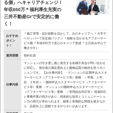
る側」へキャリアチェンジ！
年収650万＊福利厚生充実の
三井不動産Grで安定的に働
く！
＊施工管理・設計経験を活かして、次のキャリアへ ＊大手デ
おすすめ
ベロッパーで安定感バツグン ＊経験を活かせるアフターサー
ポイン
ビス職 ＊年収650万で安心のキャリア形成 ＊土日休み中心で
ト！
働きやすい
雇用形態
契約社員
マンションの引き渡し後に発生する各種不具合や問い合わせ
に対応し、居住者の満足度向上と建物品質の維持を担うポジ
ションです。 【お仕事内容】 ・マンションの定期申込カスタ
マーサービス（アフターサービス等）業務 ＜早期、１年
目、２年目＞ ・随時申込カスタマーサービス（アフターサー
仕事内容
ビス等）業務 ・マンションの随時申込カスタマーサービス
（アフターサービス等）業務 ＜管理組合対応等＞ 現場対応
と事務作業の両方があり、技術的な知見とコミュニケーショ
ン力の両方が求められます。顧客と長期的な関係を築きなが
ら、品質向上に貢献できるやりがいがあります。