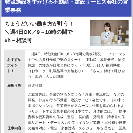
物流施設を手がける不動産・建設サービス会社の営
業事務
ちょうどいい働き方が叶う！
＼週4日OK／9～18時の間で
6h～相談可
・週4日／時短勤務OK（6～8時間で柔軟対応） ・フォーマッ
おすすめ
ト中心の資料作成で安心スタート ・不動産（成長分野：物流
ポイン
施設）の知識が自然と身につく ・年3回うれしい福利厚生
ト！
（お米・水・乳製品等の支給あり） ・「さん」付けで呼び合
う、風通しのよい職場
雇用形態
派遣社員
ご就業先は、企業の物流を支える「倉庫・物流施設」などの
開発・仲介を行う不動産・建設サービス会社です。 その中で
本ポジションは、営業担当がスムーズに仕事を進められるよ
うサポートする営業事務のお仕事です。 具体的には、 ・物件
資料や提案資料の作成・整理 ・契約書・見積書・請求書の作
成サポート ・データ入力やファイリング業務 ・出張費や経費
仕事内容
の精算対応 ・電話・来客対応、スケジュール管理 など、営業