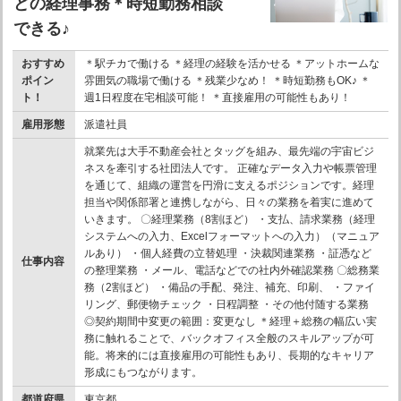
どの経理事務＊時短勤務相談
できる♪
おすすめ
＊駅チカで働ける ＊経理の経験を活かせる ＊アットホームな
ポイン
雰囲気の職場で働ける ＊残業少なめ！ ＊時短勤務もOK♪ ＊
ト！
週1日程度在宅相談可能！ ＊直接雇用の可能性もあり！
雇用形態
派遣社員
就業先は大手不動産会社とタッグを組み、最先端の宇宙ビジ
ネスを牽引する社団法人です。 正確なデータ入力や帳票管理
を通じて、組織の運営を円滑に支えるポジションです。経理
担当や関係部署と連携しながら、日々の業務を着実に進めて
いきます。 〇経理業務（8割ほど） ・支払、請求業務（経理
システムへの入力、Excelフォーマットへの入力）（マニュア
ルあり） ・個人経費の立替処理 ・決裁関連業務 ・証憑など
仕事内容
の整理業務 ・メール、電話などでの社内外確認業務 〇総務業
務（2割ほど） ・備品の手配、発注、補充、印刷、 ・ファイ
リング、郵便物チェック ・日程調整 ・その他付随する業務
◎契約期間中変更の範囲：変更なし ＊経理＋総務の幅広い実
務に触れることで、バックオフィス全般のスキルアップが可
能。将来的には直接雇用の可能性もあり、長期的なキャリア
形成にもつながります。
都道府県
東京都