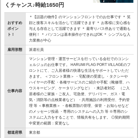
くチャンス♪時給1650円
＊【話題の物件】のマンションフロントでのお仕事です ＊ 笑
おすすめ
顔と接客スキルを活かして活躍できます ＊ お客様に安心感を
ポイン
与える存在として活躍できます ＊ 最寄りバス停ありで通勤も
ト！
便利！ ＊ パソコンは基本操作ができればOK ＊ シンプルな入
力業務が中心
雇用形態
派遣社員
マンション管理・運営サービスを行っている会社でのコンシ
ェルジュのお仕事です。 HARUMI FLAG PORT VILLAGEのフ
ロントにて、ご入居者様の快適な生活をサポートしていただ
きます。 ＜フロント業務＞ ・宅配便の受渡し ・タクシーや
ハイヤーの手配 ・各種サービスのご紹介や手配（靴修理、ハ
ウスキーピング、ケータリングなど） ・来訪者対応 （ご入
仕事内容
居者様のご家族・ご友人、宅急便、デリバリー、ガス・電
気・消防等の点検業者など） ・共用施設の利用受付、予約管
理 等 ＜事務業務＞ ・各帳票類の管理、保管 ・お知らせなど
のメッセージ投函 ・専用のシステムへの入力 等 ※専用のシ
ステムに入力をすることで、情報共有をします。 ◎契約期間
中変更の範囲：変更なし
都道府県
東京都