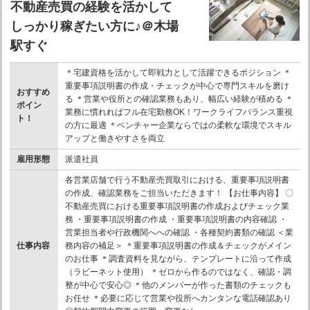
不動産売買の経験を活かして
しっかり稼ぎたい方に♪＠木場
駅すぐ
＊宅建資格を活かして即戦力として活躍できるポジション ＊
重要事項説明書の作成・チェックが中心で専門スキルを磨け
おすすめ
る ＊営業や役所との確認業務もあり、幅広い経験が積める ＊
ポイン
業務に慣れればフル在宅勤務OK！ワークライフバランス重視
ト！
の方に最適 ＊ベンチャー企業ならではの柔軟な環境でスキル
アップと働きやすさを両立
雇用形態
派遣社員
各営業店舗で行う不動産売買取引における、重要事項説明書
の作成、確認業務をご担当いただきます！ 【お仕事内容】 〇
不動産売買における重要事項説明書の作成およびチェック業
務 ・重要事項説明書の作成 ・重要事項説明書の内容確認 ・
営業担当者や行政機関へへの確認 ・各種契約書類の確認 ＜業
仕事内容
務内容の補足＞ ＊重要事項説明書の作成＆チェックがメイン
のお仕事 ＊調査資料を見ながら、テンプレートに沿って作成
（ラビーネット使用） ＊ゼロから作るのではなく、確認・調
整が中心で安心◎ ＊他のメンバーが作った書類のチェックも
お任せ ＊必要に応じて営業や役所へカンタンな電話確認あり