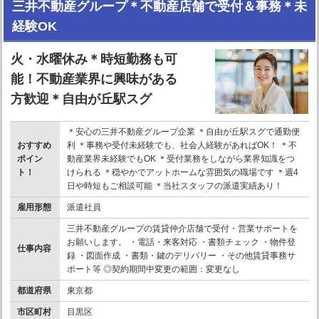
三井不動産グループ＊不動産店舗で受付＆事務＊未
経験OK
火・水曜休み＊時短勤務も可
能！不動産業界に興味がある
方歓迎＊自由が丘駅スグ
＊安心の三井不動産グループ企業 ＊自由が丘駅スグで通勤便
おすすめ
利 ＊事務や受付未経験でも、社会人経験があればOK！ ＊不
ポイン
動産業界未経験でもOK ＊受付業務をしながら業界知識をつ
ト！
けられる ＊穏やかでアットホームな雰囲気の職場です ＊週4
日や時短もご相談可能 ＊当社スタッフの派遣実績あり！
雇用形態
派遣社員
三井不動産グループの賃貸仲介店舗で受付・営業サポートを
お願いします。 ・電話・来客対応 ・書類チェック ・物件登
仕事内容
録 ・図面作成 ・書類・鍵のデリバリー ・その他賃貸事務サ
ポート等 ◎契約期間中変更の範囲：変更なし
都道府県
東京都
市区町村
目黒区