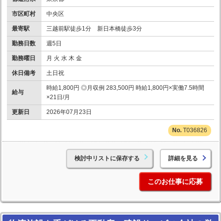
市区町村
中央区
最寄駅
三越前駅徒歩1分 新日本橋徒歩3分
勤務日数
週5日
勤務曜日
月 火 水 木 金
休日備考
土日祝
時給1,800円 ◎月収例 283,500円 時給1,800円×実働7.5時間
給与
×21日/月
更新日
2026年07月23日
T036826
検討中リストに保存する
詳細を見る
このお仕事に応募