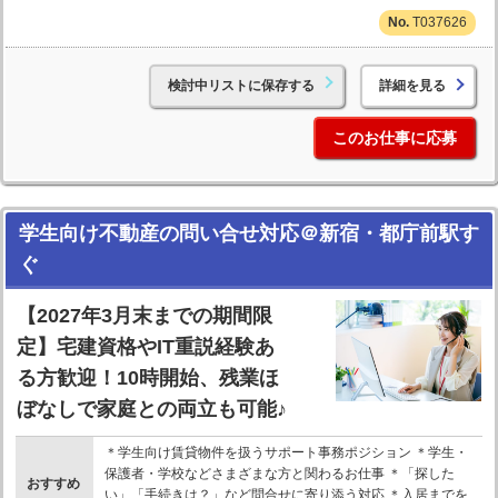
T037626
検討中リストに保存する
詳細を見る
このお仕事に応募
学生向け不動産の問い合せ対応＠新宿・都庁前駅す
ぐ
【2027年3月末までの期間限
定】宅建資格やIT重説経験あ
る方歓迎！10時開始、残業ほ
ぼなしで家庭との両立も可能♪
＊学生向け賃貸物件を扱うサポート事務ポジション ＊学生・
保護者・学校などさまざまな方と関わるお仕事 ＊「探した
おすすめ
い」「手続きは？」など問合せに寄り添う対応 ＊入居までを