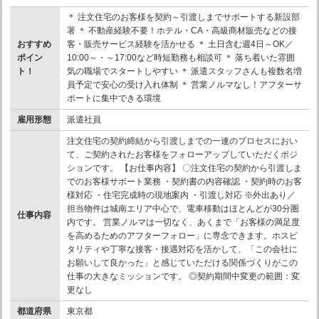
＊ 注文住宅のお客様を契約～引渡しまでサポートする新設部
署 ＊ 不動産経験不要！ホテル・CA・高級商材販売などの接
おすすめ
客・販売サービス経験を活かせる ＊ 土日含む週4日～OK／
ポイン
10:00～・～17:00など時短勤務も相談可 ＊ 落ち着いた雰囲
ト！
気の職場でスタートしやすい ＊ 派遣スタッフさんも複数名増
員予定で安心の受け入れ体制 ＊ 営業ノルマなし！アフターサ
ポートに集中できる環境
雇用形態
派遣社員
注文住宅の契約締結から引渡しまでの一連のプロセスにおい
て、ご契約されたお客様をフォローアップしていただくポジ
ションです。 【お仕事内容】 〇注文住宅の契約から引渡しま
でのお客様サポート業務 ・契約書の内容確認 ・契約時のお客
様対応 ・住宅完成時の現地案内 ・引渡し対応 ※外出あり／
担当物件は城南エリア中心で、電車移動はほとんどが30分圏
仕事内容
内です。 営業ノルマは一切なく、あくまで「お客様の満足度
を高めるためのアフターフォロー」に専念できます。ホスピ
タリティや丁寧な接客・接遇対応を活かして、「この会社に
お願いして良かった」と感じていただける関係づくりがこの
仕事の大きなミッションです。 ◎契約期間中変更の範囲：変
更なし
都道府県
東京都