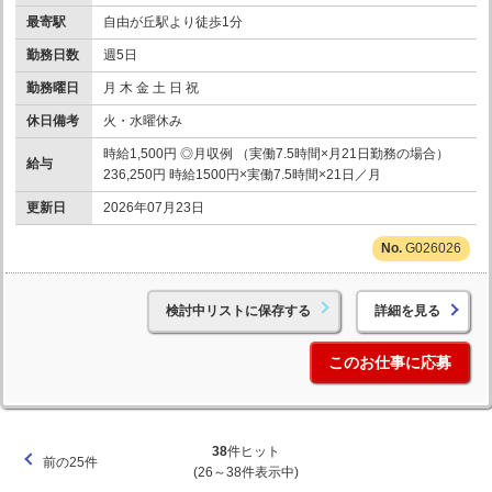
最寄駅
自由が丘駅より徒歩1分
勤務日数
週5日
勤務曜日
月 木 金 土 日 祝
休日備考
火・水曜休み
時給1,500円 ◎月収例 （実働7.5時間×月21日勤務の場合）
給与
236,250円 時給1500円×実働7.5時間×21日／月
更新日
2026年07月23日
G026026
検討中リストに保存する
詳細を見る
このお仕事に応募
38
件ヒット
前の25件
(26～38件表示中)