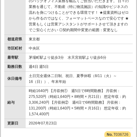
のバックオフィス業務を幅広くご担当いただきます。 日々の
業務を通じて、不動産（特に物流施設）の知識やビジネスの
流れを身につけることができる環境です！ ★提案資料はゼロ
から作るのではなく、フォーマットベースなので安心です ★
営業もしくは営業アシスタントがサポートさせて頂きますの
でご安心ください ◎契約期間中変更の範囲：変更なし
都道府県
東京都
市区町村
中央区
最寄駅
茅場町駅より徒歩3分 水天宮前駅より徒歩6分
勤務日数
週4日 週5日
土日完全週休二日制、祝日、夏季休暇（8/11（火）～
休日備考
16（日））、年末年始
時給1640円 【月収例① 週5日で8時間勤務】 月収例：
275,520円（時給1,640円 × 8時間 × 月21日） 想定年収：約
給与
3,306,240円 【月収例② 週4日で6時間勤務】 月収例：
131,200円（時給1,640円 × 5時間 × 月16日） 想定年収：約
1,574,400円
更新日
2026年07月23日
T036726