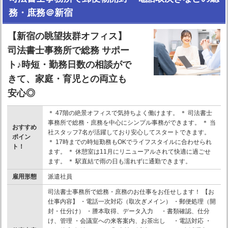
務・庶務＠新宿
【新宿の眺望抜群オフィス】
司法書士事務所で総務 サポー
ト♪時短・勤務日数の相談がで
きて、家庭・育児との両立も
安心◎
＊ 47階の絶景オフィスで気持ちよく働けます。 ＊ 司法書士
事務所で総務・庶務を中心にシンプル事務ができます。 ＊ 当
おすすめ
社スタッフ7名が活躍しており安心してスタートできます。
ポイン
＊ 17時までの時短勤務もOKでライフスタイルに合わせられ
ト！
ます。 ＊ 休憩室は11月にリニューアルされて快適に過ごせ
ます。 ＊ 駅直結で雨の日も濡れずに通勤できます。
雇用形態
派遣社員
司法書士事務所で総務・庶務のお仕事をお任せします！ 【お
仕事内容】 ・電話一次対応（取次ぎメイン） ・郵便処理（開
封・仕分け） ・謄本取得、データ入力 ・書類確認、仕分
け、管理 ・会議室への来客案内、お茶出し ・電話対応 ・