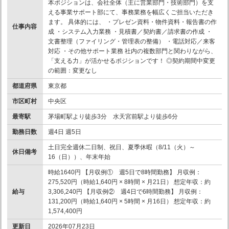
本ポジションは、会社全体（主に営業部門・技術部門）を支
える事業サポート部にて、事務業務を幅広くご担当いただき
ます。 具体的には、 ・プレゼン資料・物件資料・報告書の作
仕事内容
成 ・システム入力業務 ・見積書／契約書／請求書の作成 ・
文書整理（ファイリング・管理表の整備） ・電話対応／来客
対応 ・その他サポート業務 社内の複数部門と関わりながら、
「支える力」が活かせるポジションです！ ◎契約期間中変更
の範囲：変更なし
都道府県
東京都
市区町村
中央区
最寄駅
茅場町駅より徒歩3分 水天宮前駅より徒歩6分
勤務日数
週4日 週5日
土日完全週休二日制、祝日、夏季休暇（8/11（火）～
休日備考
16（日））、年末年始
時給1640円 【月収例① 週5日で8時間勤務】 月収例：
275,520円（時給1,640円 × 8時間 × 月21日） 想定年収：約
給与
3,306,240円 【月収例② 週4日で6時間勤務】 月収例：
131,200円（時給1,640円 × 5時間 × 月16日） 想定年収：約
1,574,400円
更新日
2026年07月23日