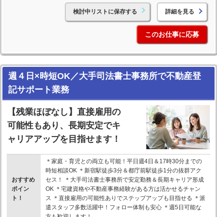
検討中リストに保存する
詳細を見る
このお仕事に応募
週４日×時短OK／大手司法書士事務所で不動産登
記サポート業務
【残業ほぼなし】直接雇用の
可能性もあり、長期安定でキ
ャリアアップを目指せます！
＊家庭・育児との両立も可能！平日週4日＆17時30分までの
時短相談OK ＊新宿駅徒歩3分＆都庁前駅徒歩1分の抜群アク
おすすめ
セス！ ＊大手司法書士事務所で安定勤務＆長期キャリア形成
ポイン
OK ＊宅建資格や不動産事務経験がある方は活かせるチャン
ト！
ス ＊直接雇用の可能性ありでステップアップも目指せる ＊派
遣スタッフ多数活躍中！フォロー体制も安心 ＊週5日可能な
方も歓迎します！