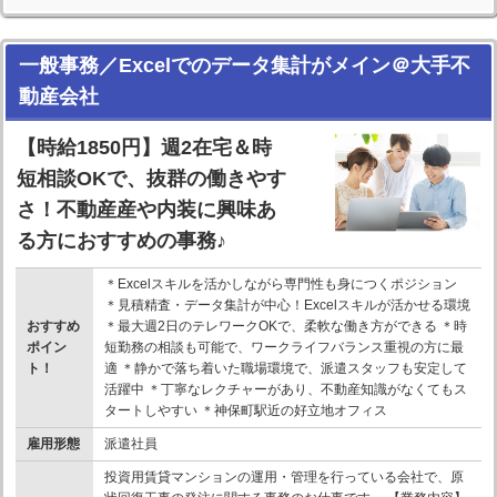
一般事務／Excelでのデータ集計がメイン＠大手不
動産会社
【時給1850円】週2在宅＆時
短相談OKで、抜群の働きやす
さ！不動産産や内装に興味あ
る方におすすめの事務♪
＊Excelスキルを活かしながら専門性も身につくポジション
＊見積精査・データ集計が中心！Excelスキルが活かせる環境
おすすめ
＊最大週2日のテレワークOKで、柔軟な働き方ができる ＊時
ポイン
短勤務の相談も可能で、ワークライフバランス重視の方に最
ト！
適 ＊静かで落ち着いた職場環境で、派遣スタッフも安定して
活躍中 ＊丁寧なレクチャーがあり、不動産知識がなくてもス
タートしやすい ＊神保町駅近の好立地オフィス
雇用形態
派遣社員
投資用賃貸マンションの運用・管理を行っている会社で、原