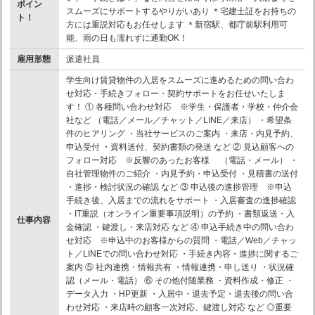
ポイン
スムーズにサポートするやりがいあり ＊宅建士証をお持ちの
ト！
方には重説対応もお任せします ＊新宿駅、都庁前駅利用可
能、雨の日も濡れずに通勤OK！
雇用形態
派遣社員
学生向け賃貸物件の入居をスムーズに進めるための問い合わ
せ対応・手続きフォロー・契約サポートをお任せいたしま
す！ ① 各種問い合わせ対応 ※学生・保護者・学校・仲介会
社など （電話／メール／チャット／LINE／来店） ・希望条
件のヒアリング ・当社サービスのご案内 ・来店・内見予約、
申込受付 ・資料送付、契約書類の発送 など ② 見込顧客への
フォロー対応 ※反響のあったお客様 （電話・メール） ・
自社管理物件のご紹介 ・内見予約・申込受付 ・見積書の送付
・進捗・検討状況の確認 など ③ 申込後の進捗管理 ※申込
手続き後、入居までの流れをサポート ・入居審査の進捗確認
・IT重説（オンライン重要事項説明）の予約 ・書類返送・入
仕事内容
金確認 ・鍵渡し・来店対応 など ④ 申込手続き中の問い合わ
せ対応 ※申込中のお客様からの質問 ・電話／Web／チャッ
ト／LINEでの問い合わせ対応 ・手続き内容・進捗に関するご
案内 ⑤ 社内連携・情報共有 ・情報連携・申し送り ・状況確
認（メール・電話） ⑥ その他付随業務 ・資料作成・修正 ・
データ入力 ・HP更新 ・入居中・退去予定・退去後の問い合
わせ対応 ・来店時の顧客一次対応、鍵渡し対応 など ◎重要