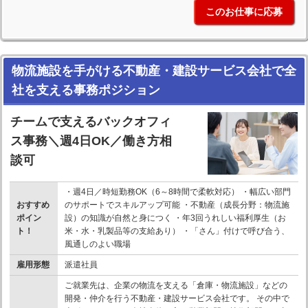
このお仕事に応募
物流施設を手がける不動産・建設サービス会社で全
社を支える事務ポジション
チームで支えるバックオフィ
ス事務＼週4日OK／働き方相
談可
・週4日／時短勤務OK（6～8時間で柔軟対応） ・幅広い部門
おすすめ
のサポートでスキルアップ可能 ・不動産（成長分野：物流施
ポイン
設）の知識が自然と身につく ・年3回うれしい福利厚生（お
ト！
米・水・乳製品等の支給あり） ・「さん」付けで呼び合う、
風通しのよい職場
雇用形態
派遣社員
ご就業先は、企業の物流を支える「倉庫・物流施設」などの
開発・仲介を行う不動産・建設サービス会社です。 その中で