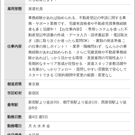
雇用形態
派遣社員
事務経験があれば始められる、不動産登記の申請に関する事
務・サポート業務です。 宅建有資格者や不動産売買事務経験
者も多く活躍中！ 【お仕事内容】 ・専用システムを使った不
動産登記申請書の作成 ・データ入力・請求書起票 ・電話取次
ぎ（誰に取り次ぐか迷ったら質問OK） ・書類の発送準備 こ
仕事内容
の仕事の推しポイント！ ・業界・職種問わず、なんらかの事
務経験があれば始められる ・さらに宅建資格や不動産事務経
験があればしっかり活かせる環境 ・直接雇用の可能性あり！
長期的なキャリア形成が目指せる ・派遣スタッフ多数活躍中
＆先輩がしっかりフォロー ・質問しやすい雰囲気で安心して
スタートできる ◎契約期間中変更の範囲：変更なし
都道府県
東京都
市区町村
新宿区
新宿駅より徒歩3分、都庁前駅より徒歩1分、西新宿駅より徒
最寄駅
歩6分
勤務日数
週4日 週5日
勤務曜日
月 火 水 木 金
休日備考
土日祝