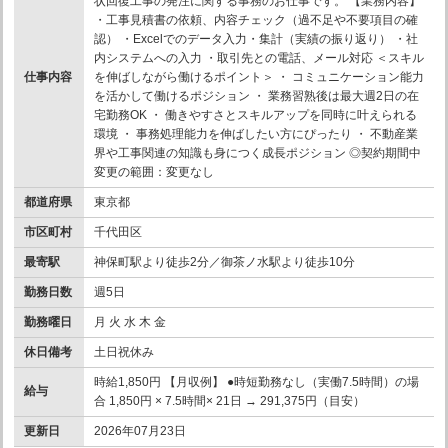
状回復工事の発注に関する事務のお仕事です。 【業務内容】
・工事見積書の依頼、内容チェック（過不足や不要項目の確
認） ・Excelでのデータ入力・集計（実績の振り返り） ・社
内システムへの入力 ・取引先との電話、メール対応 ＜スキル
仕事内容
を伸ばしながら働けるポイント＞ ・ コミュニケーション能力
を活かして働けるポジション ・ 業務習熟後は最大週2日の在
宅勤務OK ・ 働きやすさとスキルアップを同時に叶えられる
環境 ・ 事務処理能力を伸ばしたい方にぴったり ・ 不動産業
界や工事関連の知識も身につく成長ポジション ◎契約期間中
変更の範囲：変更なし
都道府県
東京都
市区町村
千代田区
最寄駅
神保町駅より徒歩2分／御茶ノ水駅より徒歩10分
勤務日数
週5日
勤務曜日
月 火 水 木 金
休日備考
土日祝休み
時給1,850円 【月収例】 ●時短勤務なし（実働7.5時間）の場
給与
合 1,850円 × 7.5時間× 21日 → 291,375円（目安）
更新日
2026年07月23日