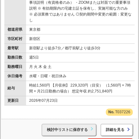
事項説明（有資格者のみ） ・ZOOMまたは対面での重要事項
説明 ※ 有効期限内の宅建士証を保有し、実施可能な方のみ
※ 必須業務ではありません ◎契約期間中変更の範囲：変更な
し
都道府県
東京都
市区町村
新宿区
最寄駅
新宿駅より徒歩7分／都庁前駅より徒歩3分
勤務日数
週5日
勤務曜日
月 火 木 金 土
休日備考
水曜・日曜・祝日休み
時給1,560円 【月収例】 229,320円（目安） （1,560円 × 7時
給与
間 × 月21日勤務の場合） 想定年収 約2,751,840円
更新日
2026年07月23日
T037226
検討中リストに保存する
詳細を見る