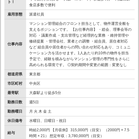
ト！
食店多数で便利
雇用形態
派遣社員
マンション管理組合のフロント担当として、物件運営全般を
支えるポジションです。 【お仕事内容】 ・総会、理事会等の
対応 ・議案作成 ・支出管理など経理的な業務 ・維持管理や
修繕提案 ・管理会社、業者との調整 ・組合員、居住者対応
仕事内容
など 組合員や居住者からの問い合わせ対応もあり、コミュニ
ケーション力を活かせます。1人あたり約10件の物件を担当
予定で、経験を積みながらマンション管理の専門性をさらに
高められる環境です。 ◎契約期間中変更の範囲：変更なし
都道府県
東京都
市区町村
中央区
最寄駅
大森駅より徒歩5分
勤務日数
週5日
勤務曜日
月 火 木 金 土
休日備考
水曜日、日曜日・祝日
時給2,000円 【月収例】 315,000円（目安） （2000円 × 7.5
給与
時間 × 21） 想定年収：3,780,000円（目安）