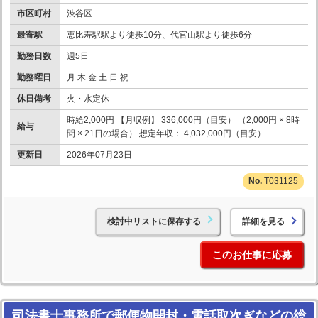
市区町村
渋谷区
最寄駅
恵比寿駅駅より徒歩10分、代官山駅より徒歩6分
勤務日数
週5日
勤務曜日
月 木 金 土 日 祝
休日備考
火・水定休
時給2,000円 【月収例】 336,000円（目安） （2,000円 × 8時
給与
間 × 21日の場合） 想定年収： 4,032,000円（目安）
更新日
2026年07月23日
T031125
検討中リストに保存する
詳細を見る
このお仕事に応募
司法書士事務所で郵便物開封・電話取次ぎなどの総