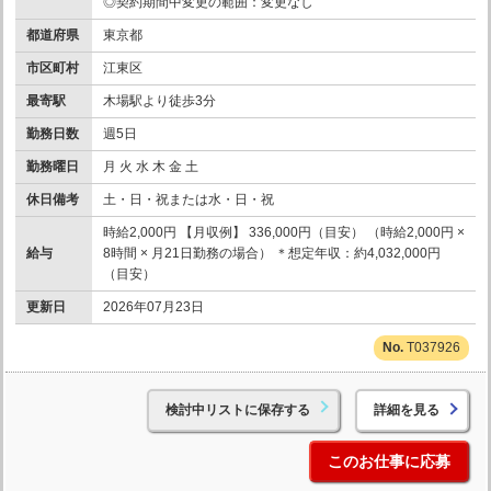
◎契約期間中変更の範囲：変更なし
都道府県
東京都
市区町村
江東区
最寄駅
木場駅より徒歩3分
勤務日数
週5日
勤務曜日
月 火 水 木 金 土
休日備考
土・日・祝または水・日・祝
時給2,000円 【月収例】 336,000円（目安） （時給2,000円 ×
給与
8時間 × 月21日勤務の場合） ＊想定年収：約4,032,000円
（目安）
更新日
2026年07月23日
T037926
検討中リストに保存する
詳細を見る
このお仕事に応募