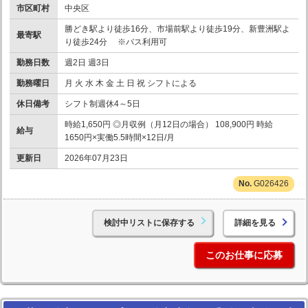
市区町村
中央区
勝どき駅より徒歩16分、市場前駅より徒歩19分、新豊洲駅よ
最寄駅
り徒歩24分 ※バス利用可
勤務日数
週2日 週3日
勤務曜日
月 火 水 木 金 土 日 祝 シフトによる
休日備考
シフト制週休4～5日
時給1,650円 ◎月収例（月12日の場合） 108,900円 時給
給与
1650円×実働5.5時間×12日/月
更新日
2026年07月23日
G026426
検討中リストに保存する
詳細を見る
このお仕事に応募