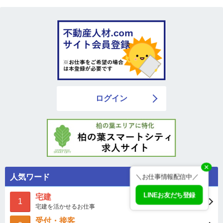
ログイン
✕
＼お仕事情報配信中／
人気ワード
LINEお友だち登録
宅建
1
宅建を活かせるお仕事
受付・接客