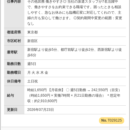
仕事内容
その他庶務 働きやすさ◎ 当社の派遣スタッフが7名活躍中
で、働きやすさをお約束できる職場です。困ったときも相談
しやすく、急なお休みにも臨機応変に対応してくれので、主
婦の方も安心して働けます。 ◎契約期間中変更の範囲：変更
なし
都道府県
東京都
市区町村
新宿区
新宿駅より徒歩5分、都庁前駅より徒歩2分、西新宿駅より徒
最寄駅
歩6分
勤務日数
週5日
勤務曜日
月 火 水 木 金
休日備考
土日祝
時給1,650円 【月収例】 〇 週5日勤務 → 242,550円（目安）
給与
（時給1,650円 × 実働7時間 × 月21日勤務の場合） ＊想定年
収：約2,910,600円
更新日
2026年07月23日
T029125