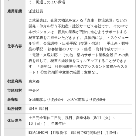
う、風通しのよい職場
雇用形態
派遣社員
ご就業先は、企業の物流を支える「倉庫・物流施設」などの
開発・仲介を行う不動産・建設サービス会社です。 その中で
本ポジションは、役員の業務が円滑に進むようサポートする
秘書業務をご担当いただきます。 具体的には、 ・スケジュー
ル管理、会議調整 ・出張手配（交通・宿泊） ・手土産・贈答
仕事内容
品の手配 ・顧客情報のリサーチ・整理 ・資料作成サポート
・電話・来客対応 ・その他、部内サポート業務全般 日々の業
務を通じて、秘書の経験値をスキルアップすることができま
す！ ＊最初は、社長秘書担当者のアシスタント業務からスタ
ート！ ◎契約期間中変更の範囲：変更なし
都道府県
東京都
市区町村
中央区
最寄駅
茅場町駅より徒歩3分 水天宮前駅より徒歩6分
勤務日数
週4日 週5日
土日完全週休二日制、祝日、夏季休暇（8/11（火）～
休日備考
16（日））、年末年始
時給1640円 【月収例① 週5日で8時間勤務】 月収例：