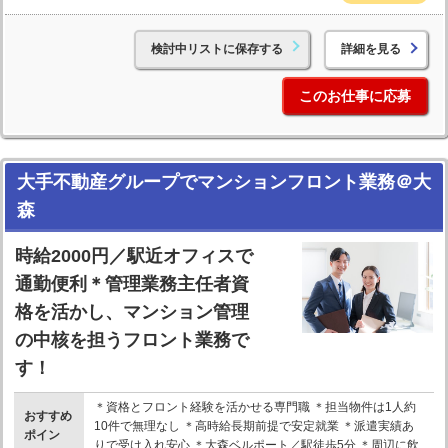
検討中リストに保存する
詳細を見る
このお仕事に応募
大手不動産グループでマンションフロント業務＠大
森
時給2000円／駅近オフィスで
通勤便利＊管理業務主任者資
格を活かし、マンション管理
の中核を担うフロント業務で
す！
＊資格とフロント経験を活かせる専門職 ＊担当物件は1人約
おすすめ
10件で無理なし ＊高時給長期前提で安定就業 ＊派遣実績あ
ポイン
りで受け入れ安心 ＊大森ベルポート／駅徒歩5分 ＊周辺に飲