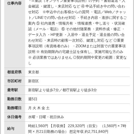
・IT重説（オンライン重要事項説明）の予約 ・書類返送・入
仕事内容
金確認 ・鍵渡し・来店対応 など ④ 申込手続き中の問い合わ
せ対応 ※申込中のお客様からの質問 ・電話／Web／チャッ
ト／LINEでの問い合わせ対応 ・手続き内容・進捗に関するご
案内 ⑤ 社内連携・情報共有 ・情報連携・申し送り ・状況確
認（メール・電話） ⑥ その他付随業務 ・資料作成・修正 ・
データ入力 ・HP更新 ・入居中・退去予定・退去後の問い合
わせ対応 ・来店時の顧客一次対応、鍵渡し対応 など ◎重要
事項説明（有資格者のみ） ・ZOOMまたは対面での重要事項
説明 ※ 有効期限内の宅建士証を保有し、実施可能な方のみ
※ 必須業務ではありません ◎契約期間中変更の範囲：変更な
し
都道府県
東京都
市区町村
新宿区
最寄駅
新宿駅より徒歩7分／都庁前駅より徒歩3分
勤務日数
週5日
勤務曜日
月 火 木 金 土
休日備考
水曜・日曜・祝日休み
時給1,560円 【月収例】 229,320円（目安） （1,560円 × 7時
給与
間 × 月21日勤務の場合） 想定年収 約2,751,840円