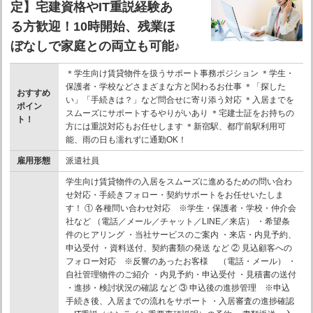
定】宅建資格やIT重説経験あ
る方歓迎！10時開始、残業ほ
ぼなしで家庭との両立も可能♪
＊学生向け賃貸物件を扱うサポート事務ポジション ＊学生・
保護者・学校などさまざまな方と関わるお仕事 ＊「探した
おすすめ
い」「手続きは？」など問合せに寄り添う対応 ＊入居までを
ポイン
スムーズにサポートするやりがいあり ＊宅建士証をお持ちの
ト！
方には重説対応もお任せします ＊新宿駅、都庁前駅利用可
能、雨の日も濡れずに通勤OK！
雇用形態
派遣社員
学生向け賃貸物件の入居をスムーズに進めるための問い合わ
せ対応・手続きフォロー・契約サポートをお任せいたしま
す！ ① 各種問い合わせ対応 ※学生・保護者・学校・仲介会
社など （電話／メール／チャット／LINE／来店） ・希望条
件のヒアリング ・当社サービスのご案内 ・来店・内見予約、
申込受付 ・資料送付、契約書類の発送 など ② 見込顧客への
フォロー対応 ※反響のあったお客様 （電話・メール） ・
自社管理物件のご紹介 ・内見予約・申込受付 ・見積書の送付
・進捗・検討状況の確認 など ③ 申込後の進捗管理 ※申込
手続き後、入居までの流れをサポート ・入居審査の進捗確認