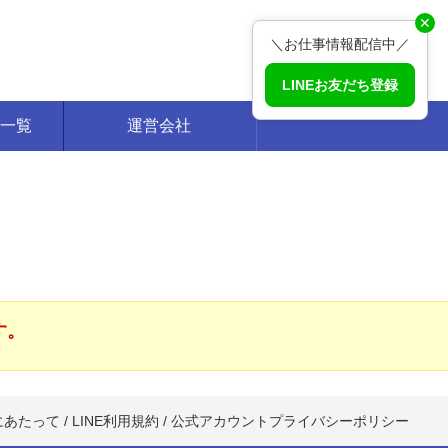
✕
＼お仕事情報配信中／
LINEお友だち登録
一覧
運営会社
す。
にあたって
/
LINE利用規約
/
公式アカウントプライバシーポリシー