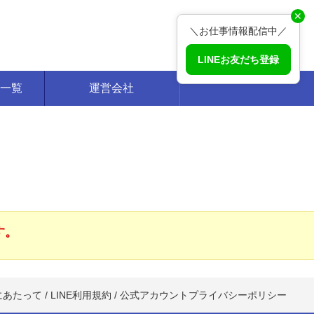
✕
＼お仕事情報配信中／
LINEお友だち登録
一覧
運営会社
す。
にあたって
/
LINE利用規約
/
公式アカウントプライバシーポリシー