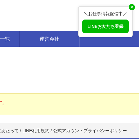
✕
＼お仕事情報配信中／
LINEお友だち登録
一覧
運営会社
す。
にあたって
/
LINE利用規約
/
公式アカウントプライバシーポリシー