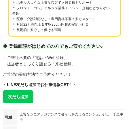
＊ ホテルのような上質な接客で入居者様をサポート
＊ フロント・コンシェルジュ業務＋イベント企画などやりがい
多数
＊ 医療・介護対応なし！専門資格不要で安心スタート
＊ 月給22万円以上＆年収350万円超の安定正社員
＊ 長期的に安心して働ける環境
◆ 登録面談がはじめての方でもご安心ください♪
・ご来社不要の「電話・Web登録」
・担当者とじっくり話せる「来社登録」
ご希望の登録方法でご予約ください！
～LINE友だち追加でお仕事情報GET！～
友だち追加
上質なシニアレジデンスで暮らしを支えるコンシェルジュ／千里中
職種
央