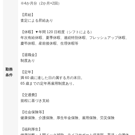
※4か月分（2か月×2回）
【昇給】
査定による昇給あり
【休暇】▼年間 120 日程度（シフトによる）
年次有給休暇、夏季休暇、連続特別休暇、フレッシュアップ休暇、
慶弔休暇、産前後休暇、生理休暇等
【退職金】
制度あり
勤務
【定年】
条件
満 60 歳に達した日の属する月の末日。
65 歳までの定年再雇用制度あり。
【交通費】
規程に基づき支給
【社会保険等】
健康保険、介護保険、厚生年金保険、雇用保険、労災保険
【福利厚生】