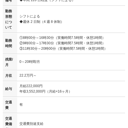
◆年間 120 日程度（シフトによる）
備考
勤務
シフトによる
形態
◆週休 2 日制（4 週 8 休制）
につ
いて
①8時00分～16時30分（実働時間7.5時間・休憩1時間）
勤務
②9時00分～17時30分（実働時間7.5時間・休憩1時間）
時間
③11時30分～20時00分（実働時間7.5時間・休憩1時間）
残業/
0～20時間/月
月
22.2万円～
月収
月給222,000円
給与
年収3,552,000円（月給×16ヶ月）
交通
有
費
交通
交通費別途支給
費備