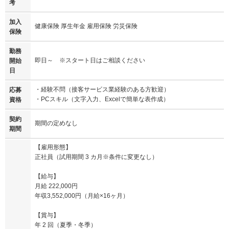
考
加入
健康保険 厚生年金 雇用保険 労災保険
保険
勤務
即日～ ※スタート日はご相談ください
開始
日
・経験不問（接客サービス業経験のある方歓迎）
応募
・PCスキル（文字入力、Excelで簡単な表作成）
資格
契約
期間の定めなし
期間
【雇用形態】
正社員（試用期間 3 カ月※条件に変更なし）
【給与】
月給 222,000円
年収3,552,000円（月給×16ヶ月）
【賞与】
年 2 回（夏季・冬季）