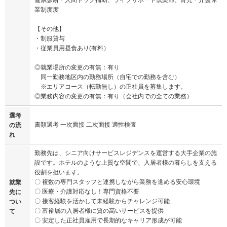
健康診断・人間ドック補助、ライフサポート倶楽部、育児・介護休
業制度度
【その他】
・制服貸与
・従業員用昼食あり(有料）
◎就業場所の変更の有無：有り
同一勤務地区内の勤務場所（自宅での勤務を含む）
※エリアコース（転勤無し）の正社員を募集します。
◎業務内容の変更の有無：有り（会社内での全ての業務）
選考
書類選考 一次面接 二次面接 適性検査
の流
れ
勤務先は、シニア向けサービスレジデンスを運営する大手企業の施
設です。ホテルのような上質な空間で、入居者様の暮らしを支える
役割を担います。
〇 複数の専門スタッフと連携しながら業務を進める安心環境
就業
〇 医療・介護対応なし！専門資格不要
先に
〇 接客経験を活かして未経験からチャレンジ可能
つい
〇 富裕層の入居者様に質の高いサービスを提供
て
〇 安定した正社員雇用で長期的なキャリア形成が可能