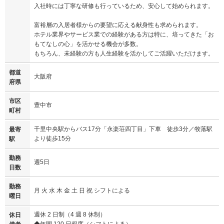
入社時には丁寧な研修も行っているため、安心して始められます。
富裕層の入居者様からの要望に応える献身性も求められます。
ホテル業界やサービス業での経験がある方は特に、培ってきた「お
もてなしの心」を活かせる機会が多数。
もちろん、未経験の方も人生経験を活かしてご活躍いただけます。
都道
大阪府
府県
市区
豊中市
町村
千里中央駅からバス17分「永楽荘四丁目」下車 徒歩3分／牧落駅
最寄
より徒歩15分
駅
勤務
週5日
日数
勤務
月 火 水 木 金 土 日 祝 シフトによる
曜日
週休 2 日制（4 週 8 休制）
休日