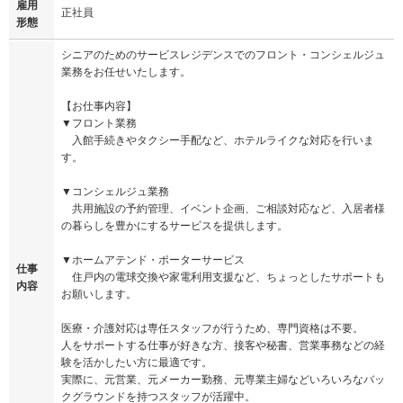
雇用
正社員
形態
シニアのためのサービスレジデンスでのフロント・コンシェルジュ
業務をお任せいたします。
【お仕事内容】
▼フロント業務
入館手続きやタクシー手配など、ホテルライクな対応を行いま
す。
▼コンシェルジュ業務
共用施設の予約管理、イベント企画、ご相談対応など、入居者様
の暮らしを豊かにするサービスを提供します。
▼ホームアテンド・ポーターサービス
仕事
住戸内の電球交換や家電利用支援など、ちょっとしたサポートも
内容
お願いします。
医療・介護対応は専任スタッフが行うため、専門資格は不要。
人をサポートする仕事が好きな方、接客や秘書、営業事務などの経
験を活かしたい方に最適です。
実際に、元営業、元メーカー勤務、元専業主婦などいろいろなバッ
クグラウンドを持つスタッフが活躍中。