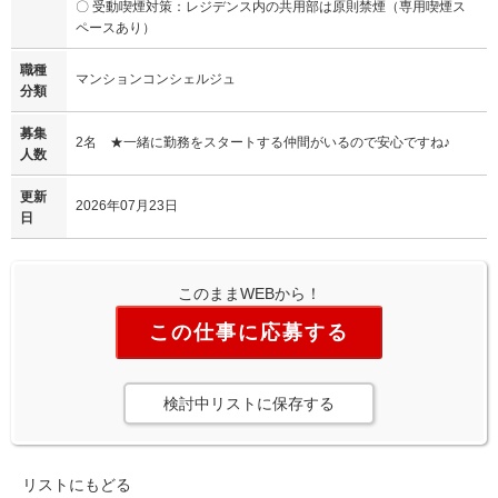
〇 受動喫煙対策：レジデンス内の共用部は原則禁煙（専用喫煙ス
ペースあり）
職種
マンションコンシェルジュ
分類
募集
2名 ★一緒に勤務をスタートする仲間がいるので安心ですね♪
人数
更新
2026年07月23日
日
このままWEBから！
この仕事に応募する
検討中リストに保存する
リストにもどる