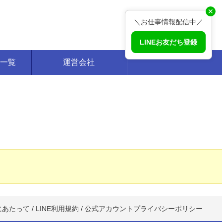
✕
＼お仕事情報配信中／
LINEお友だち登録
一覧
運営会社
にあたって
/
LINE利用規約
/
公式アカウントプライバシーポリシー