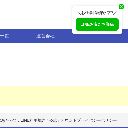
✕
＼お仕事情報配信中／
LINEお友だち登録
一覧
運営会社
にあたって
/
LINE利用規約
/
公式アカウントプライバシーポリシー