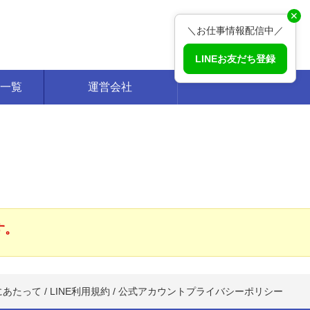
✕
＼お仕事情報配信中／
LINEお友だち登録
一覧
運営会社
す。
にあたって
/
LINE利用規約
/
公式アカウントプライバシーポリシー