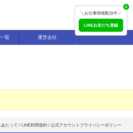
✕
＼お仕事情報配信中／
LINEお友だち登録
一覧
運営会社
にあたって
/
LINE利用規約
/
公式アカウントプライバシーポリシー