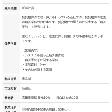
派遣社員
雇用形態
賃貸物件の管理・仲介を行っている会社での、賃貸物件の退去
時精算業務のお仕事です。賃貸物件の退去時に発生する「精算
業務」を担当します。
主なミッションは、退去に伴う費用計算や事務手続きのサポー
トです。
仕事内容
【業務内容】
・システムを使った精算書作成
・精算手続きに関する業務
・電話応対（社外）
・その他付随する業務
東京都
都道府県
新宿区
市区町村
高田馬場駅 徒歩10分 目白駅 徒歩10分
最寄駅
就業場所
◎契約期間中変更の範囲：変更なし