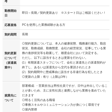
考
勤務開始
即日～長期／契約更新あり ※スタート日はご相談ください！
日
PCを使用した業務経験がある方
応募資格
長期
契約期間
◎契約更新については、本人の健康状態、職務遂行能力、勤怠
状況、勤務成績、勤務態度、会社の経営状況、従事している業
務の進捗状況等を勘案して、都度会社において決定する。
契約更新
ただし、以下に該当するときは更新を行わない。
について
(1）有期派遣スタッフについて、会社と派遣先との派遣契約が
（派遣就
終了し、あるいは派遣先から交代を要請されたとき
業中）
(2）契約期間中に懲戒事由に該当する非違行為を犯したとき
◎更新の上限：有り（上限は3年）
部署構成: ・営業担当は男性社員ですが、日中は外出しているこ
とが多いため、主に女性社員と連携しながら業務を進めていた
だきます
就業先に
◎明るく活気のある職場
ついて
◎事務スキルやコミュニケーション力が身につく環境です
◎屋内禁煙