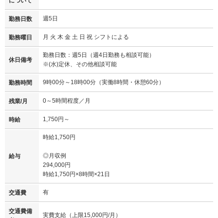
について
週5日
勤務日数
月 火 木 金 土 日 祝 シフトによる
勤務曜日
勤務日数：週5日（週4日勤務も相談可能）
休日備考
※(水)定休、その他相談可能
9時00分～18時00分（実働8時間・休憩60分）
勤務時間
0～5時間程度／月
残業/月
1,750円～
時給
時給1,750円
◎月収例
給与
294,000円
時給1,750円×8時間×21日
有
交通費
交通費備
実費支給（上限15,000円/月）