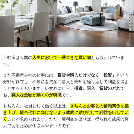
不動産は人間の
人生において一番大きな買い物
とも言われていま
す。
また不動産会社の仕事には、
賃貸や購入だけでなく「投資」
という
分野が存在し、不動産を資産に購入と売却を繰り返して利益を得よ
うとする人もいます。いずれにしろ、
投資、購入、賃貸のどれで
も、
莫大な金額が動くのが特徴
です。
もちろん、社員として働く以上は、
きちんとお客との信頼関係を築
き上げ、競合他社に負けないよう成約に結び付けて利益を出してい
く
ことが求められます。ただ一度利益を出せば、得られる成果は莫
大であるため評価されやすいのです。