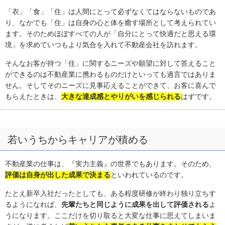
「衣」「食」「住」は人間にとって必ずなくてはならないものであ
り、なかでも「住」は自身の心と体を癒す場所として考えられてい
ます。そのためほぼすべての人が「自分にとって快適だと思える環
境」を求めていつもより気合を入れて不動産会社を訪れます。
そんなお客が持つ「住」に関するニーズや願望に対して答えること
ができるのは不動産業に携わるものだけといっても過言ではありま
せん。そしてそのニーズに見事応えることができて、お客に喜んで
もらえたときは、
大きな達成感とやりがいを感じられる
はずです。
若いうちからキャリアが積める
不動産業の仕事は、『実力主義』の世界でもあります。そのため、
評価は自身が出した成果で決まる
といわれているのです。
たとえ新卒入社だったとしても、ある程度研修が終わり独り立ちす
るようになれば、
先輩たちと同じように成果を出して評価される
よ
うになります。ここだけを切り取ると大変な仕事に思えてしまいま