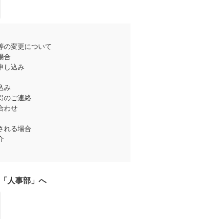
等の変更について
場合
申し込み
込み
得のご連絡
合わせ
される場合
介
「人事部」へ